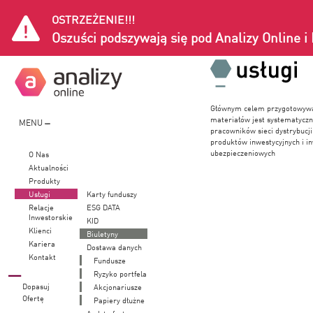
OSTRZEŻENIE!!!
Oszuści podszywają się pod Analizy Online 
Głównym celem przygotowywa
materiałów jest systematycz
MENU
pracowników sieci dystrybucj
produktów inwestycyjnych i in
ubezpieczeniowych
O Nas
Aktualności
Produkty
Usługi
Karty funduszy
Relacje
ESG DATA
Inwestorskie
KID
Klienci
Biuletyny
Kariera
Dostawa danych
Kontakt
Fundusze
Ryzyko portfela
Dopasuj
Akcjonariusze
Ofertę
Papiery dłużne
Audyt oferty