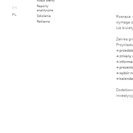
Raporty
EN
analityczne
PL
Szkolenia
Rosnąca r
Reklama
wymaga od
lub biule
Zakres gr
Przykład
przedsta
zmiany 
informac
prezenta
wybór n
kalenda
Dodatkow
inwestycy