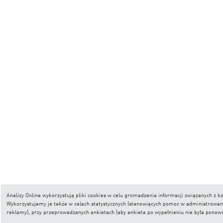
Analizy Online wykorzystują pliki cookies w celu gromadzenia informacji związanych z
Wykorzystujemy je także w celach statystycznych (stanowiących pomoc w administrowaniu 
reklamy), przy przeprowadzanych ankietach (aby ankieta po wypełnieniu nie była ponow