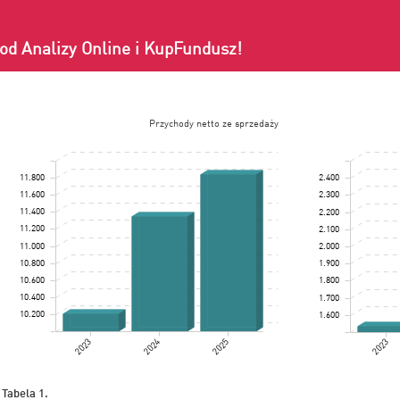
od Analizy Online i KupFundusz!
Przychody netto ze sprzedaży
11.800
2.400
11.600
2.300
11.400
2.200
11.200
2.100
11.000
2.000
10.800
1.900
10.600
1.800
10.400
1.700
10.200
1.600
2023
2024
2025
2023
Tabela 1.