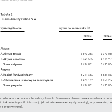
Tabela 2.
Bilans Analizy Online S.A.
wyszczególnienie
wyniki na koniec roku (zł)
2023 r.
2024 r.
Aktywa
A.
Aktywa trwałe
3 893 266
4 373 08
B.
Aktywa obrotowe
3 741 585
4 119 95
Suma aktywów
7 634 851
8 493 03
Pasywa
A.
Kapitał (fundusz) własny
6 211 684
6 839 83
B.
Zobowiązania i rezerwy na zobowiązania
1 423 167
1 653 20
Suma pasywów
7 634 851
8 493 03
Źródło: Analizy Online S.A.
 korzystaniem z serwisów internetowych spółki. Stosowanie plików cookies umożliwia prze
Przedstawione sprawozdania finansowe są jednostkowe, sporządzane zgodnie z Ustawą o r
i określeniu profilu informacji, jakimi zainteresowani są użytkownicy), przy prezentacji 
2023 r. poz. 120, z późn. zm.).
nie prezentowana).