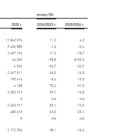
zmiany (%)
2025 r.
2024/2023 r.
2025/2024 r.
11 842 076
11,2
4,3
9 434 880
-1,0
12,4
2 407 196
71,3
-18,7
64 349
-98,8
8133,6
4 534
-36,7
-32,9
2 467 011
66,0
-16,5
190 414
-8,4
19,0
4 108
75,2
-91,3
2 653 317
59,1
-13,5
0
n/a
n/a
2 653 317
59,1
-13,5
480 613
63,0
-25,1
0
n/a
n/a
2 172 704
58,1
-10,4