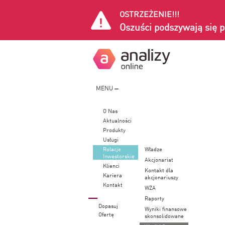
OSTRZEŻENIE!!!
Oszuści podszywają się p
MENU
O Nas
Aktualności
Produkty
Usługi
Relacje
Władze
Inwestorskie
Akcjonariat
Klienci
Kontakt dla
Kariera
akcjonariuszy
Kontakt
WZA
Raporty
Dopasuj
Wyniki finansowe
Ofertę
skonsolidowane