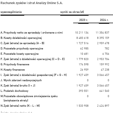
Rachunek zysków i strat Analizy Online S.A.
wyszczególnienie
wyniki za okres (zł)
2023 r.
2024 r.
A.
Przychody netto ze sprzedaży i zrównane z nimi
10 211 134
11 354 837
B.
Koszty działalności operacyjnej
8 483 618
8 395 159
C.
Zysk (strata) ze sprzedaży (A - B)
1 727 516
2 959 678
D.
Pozostałe przychody operacyjne
62 985
782
E.
Pozostałe koszty operacyjne
10 681
6 756
F.
Zysk (strata) z działalności operacyjnej (C + D - E)
1 779 820
2 953 704
G.
Przychody finansowe
174 598
159 992
H.
Koszty finansowe
26 959
47 238
I.
Zysk (strata) z działalności gospodarczej (F + G - H)
1 927 459
3 066 457
J.
Wynik zdarzeń nadzwyczajnych
0
0
K.
Zysk (strata) brutto (I + J)
1 927 459
3 066 457
L.
Podatek dochodowy
393 551
641 560
M.
Pozostałe obowiązkowe zmniejszenia zysku
0
0
(zwiększenia straty)
N.
Zysk (strata) netto (K - L - M)
1 533 908
2 424 897
Źródło: Analizy Online S.A.