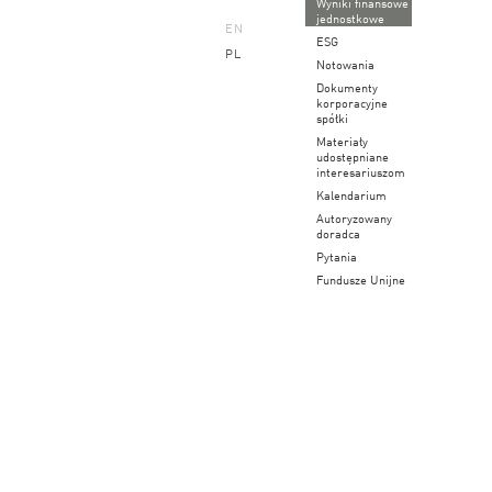
Wyniki finansowe
jednostkowe
EN
ESG
PL
Notowania
Dokumenty
korporacyjne
spółki
Materiały
udostępniane
interesariuszom
Kalendarium
Autoryzowany
doradca
Pytania
Fundusze Unijne