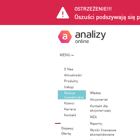
OSTRZEŻENIE!!!
Oszuści podszywają się p
MENU
O Nas
Aktualności
Produkty
Usługi
Relacje
Władze
Inwestorskie
Akcjonariat
Klienci
Kontakt dla
Kariera
akcjonariuszy
Kontakt
WZA
Raporty
Dopasuj
Wyniki finansowe
Ofertę
skonsolidowane