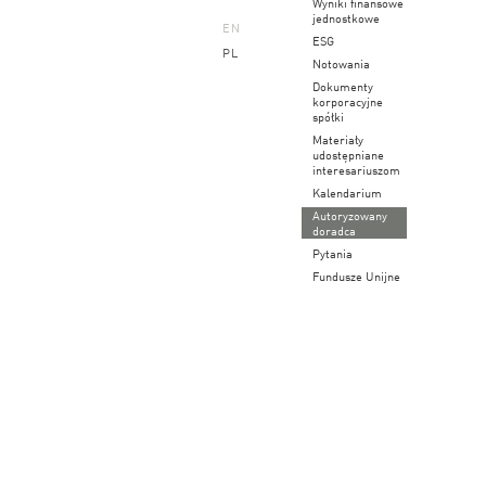
Wyniki finansowe
jednostkowe
EN
ESG
PL
Notowania
Dokumenty
korporacyjne
spółki
Materiały
udostępniane
interesariuszom
Kalendarium
Autoryzowany
doradca
Pytania
Fundusze Unijne