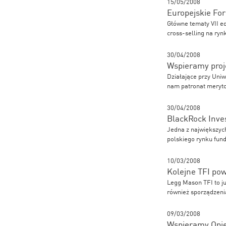
15/05/2008
Europejskie F
Główne tematy VII e
cross-selling na ryn
30/04/2008
Wspieramy proje
Działające przy Un
nam patronat meryto
30/04/2008
BlackRock Inve
Jedna z największyc
polskiego rynku fund
10/03/2008
Kolejne TFI po
Legg Mason TFI to ju
również sporządzeni
09/03/2008
Wspieramy Opi