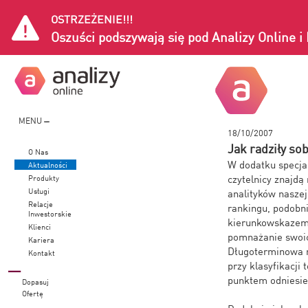
OSTRZEŻENIE!!!
Oszuści podszywają się pod Analizy Online 
MENU
18/10/2007
Jak radziły so
O Nas
W dodatku specjal
Aktualności
czytelnicy znajdą
Produkty
Usługi
analityków naszej
Relacje
rankingu, podobni
Inwestorskie
kierunkowskazem 
Klienci
pomnażanie swoic
Kariera
Długoterminowa n
Kontakt
przy klasyfikacji
punktem odniesien
Dopasuj
Ofertę