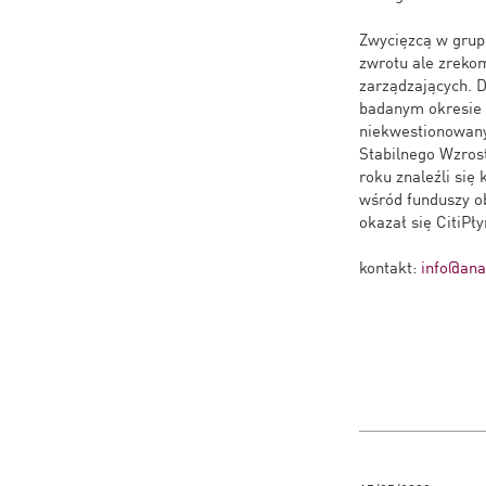
Zwycięzcą w grupi
zwrotu ale zreko
zarządzających. 
badanym okresie 
niekwestionowan
Stabilnego Wzros
roku znaleźli się
wśród funduszy ob
okazał się CitiPł
kontakt:
info@anal