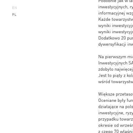
Podobnie jak w l
inwestycyjnych, ry
EN
informacyjnej wz
PL
Każde towarzystw
wyniki inwestycyj
wyniki inwestycyj
Dodatkowo 20 pun
dywersyfikacji in
Na pierwszym mie
Inwestycyjnych SA
zdobyło najwięcej
Jest to piąty z ko
wśród towarzystw 
Większe przetaso
Oceniane były fun
działające na po
inwestycyjne, ryz
przypadku towarzy
okresie od wrześ
z czego 70 właśni