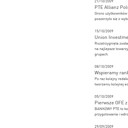
21/10/2009
PTE Allianz Pol
Grono użytkowników 
poszerzyło się o wyb
15/10/2009
Union Investmen
Rozstrzygnięta zosta
na najlepsze towarz
grupach.
08/10/2009
Wspieramy rank
Po raz kolejny redak
tworzeniu kolejnej e
05/10/2009
Pierwsze OFE z
BANKOWY PTE to kole
przygotowania i wdro
29/09/2009