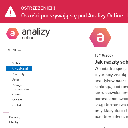
OSTRZEŻENIE!!!
Oszuści podszywają się pod Analizy Online 
MENU
18/10/2007
Jak radziły so
O Nas
W dodatku specjal
Aktualności
czytelnicy znajdą
Produkty
Usługi
analityków naszej
Relacje
rankingu, podobni
Inwestorskie
kierunkowskazem 
Klienci
pomnażanie swoic
Kariera
Długoterminowa n
Kontakt
przy klasyfikacji
punktem odniesien
Dopasuj
Ofertę