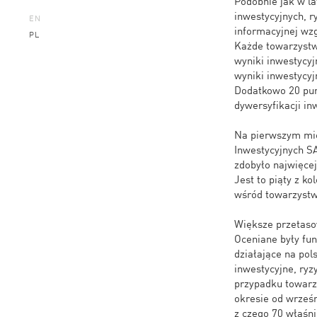
Podobnie jak w l
inwestycyjnych, ry
EN
informacyjnej wz
PL
Każde towarzystw
wyniki inwestycyj
wyniki inwestycyj
Dodatkowo 20 pun
dywersyfikacji in
Na pierwszym mie
Inwestycyjnych SA
zdobyło najwięcej
Jest to piąty z ko
wśród towarzystw 
Większe przetaso
Oceniane były fun
działające na po
inwestycyjne, ryz
przypadku towarzy
okresie od wrześ
z czego 70 właśni