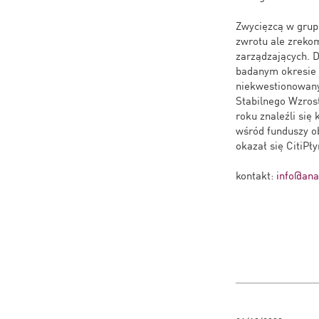
Zwycięzcą w grupi
zwrotu ale zreko
zarządzających. 
badanym okresie 
niekwestionowan
Stabilnego Wzros
roku znaleźli się
wśród funduszy ob
okazał się CitiPł
kontakt:
info@anal