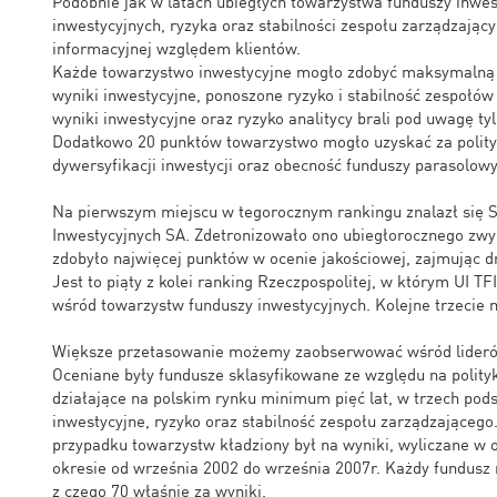
Podobnie jak w latach ubiegłych towarzystwa funduszy inwe
inwestycyjnych, ryzyka oraz stabilności zespołu zarządzających
informacyjnej względem klientów.
Każde towarzystwo inwestycyjne mogło zdobyć maksymalną l
wyniki inwestycyjne, ponoszone ryzyko i stabilność zespołó
wyniki inwestycyjne oraz ryzyko analitycy brali pod uwagę tyl
Dodatkowo 20 punktów towarzystwo mogło uzyskać za polity
dywersyfikacji inwestycji oraz obecność funduszy parasolowy
Na pierwszym miejscu w tegorocznym rankingu znalazł się 
Inwestycyjnych SA. Zdetronizowało ono ubiegłorocznego zwyc
zdobyło najwięcej punktów w ocenie jakościowej, zajmując dr
Jest to piąty z kolei ranking Rzeczpospolitej, w którym UI TF
wśród towarzystw funduszy inwestycyjnych. Kolejne trzecie m
Większe przetasowanie możemy zaobserwować wśród liderów
Oceniane były fundusze sklasyfikowane ze względu na polityk
działające na polskim rynku minimum pięć lat, w trzech pod
inwestycyjne, ryzyko oraz stabilność zespołu zarządzającego
przypadku towarzystw kładziony był na wyniki, wyliczane w 
okresie od września 2002 do września 2007r. Każdy fundusz
z czego 70 właśnie za wyniki.