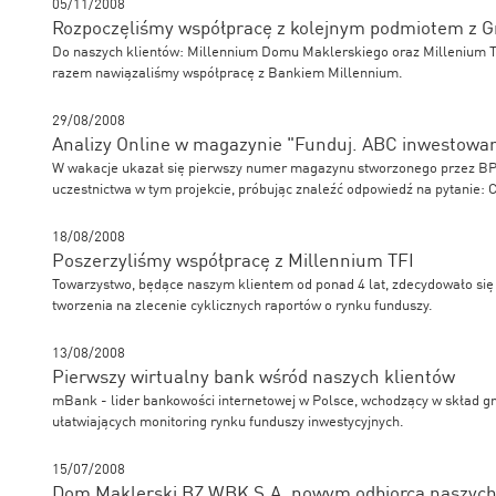
05/11/2008
Rozpoczęliśmy współpracę z kolejnym podmiotem z 
Do naszych klientów: Millennium Domu Maklerskiego oraz Millenium TF
razem nawiązaliśmy współpracę z Bankiem Millennium.
29/08/2008
Analizy Online w magazynie "Funduj. ABC inwestowan
W wakacje ukazał się pierwszy numer magazynu stworzonego przez BPH
uczestnictwa w tym projekcie, próbując znaleźć odpowiedź na pytanie: 
18/08/2008
Poszerzyliśmy współpracę z Millennium TFI
Towarzystwo, będące naszym klientem od ponad 4 lat, zdecydowało się 
tworzenia na zlecenie cyklicznych raportów o rynku funduszy.
13/08/2008
Pierwszy wirtualny bank wśród naszych klientów
mBank - lider bankowości internetowej w Polsce, wchodzący w skład g
ułatwiających monitoring rynku funduszy inwestycyjnych.
15/07/2008
Dom Maklerski BZ WBK S.A. nowym odbiorcą naszyc