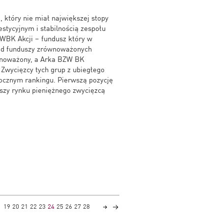
, który nie miał największej stopy
tycyjnym i stabilnością zespołu
 WBK Akcji – fundusz który w
ród funduszy zrównoważonych
wnoważony, a Arka BZW BK
Zwycięzcy tych grup z ubiegłego
orocznym rankingu. Pierwszą pozycję
duszy rynku pieniężnego zwycięzcą
19
20
21
22
23
24
25
26
27
28