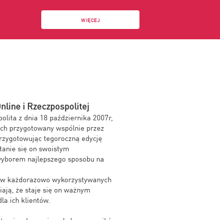
WIĘCEJ
nline i Rzeczpospolitej
lita z dnia 18 października 2007r,
nych przygotowany wspólnie przez
Przygotowując tegoroczną edycję
stanie się on swoistym
wyborem najlepszego sposobu na
iów każdorazowo wykorzystywanych
iają, że staje się on ważnym
la ich klientów.