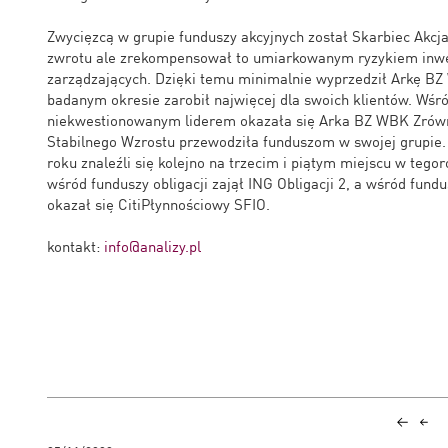
Zwycięzcą w grupie funduszy akcyjnych został Skarbiec Akcja
zwrotu ale zrekompensował to umiarkowanym ryzykiem inwes
zarządzających. Dzięki temu minimalnie wyprzedził Arkę BZ
badanym okresie zarobił najwięcej dla swoich klientów. Wś
niekwestionowanym liderem okazała się Arka BZ WBK Zró
Stabilnego Wzrostu przewodziła funduszom w swojej grupie. 
roku znaleźli się kolejno na trzecim i piątym miejscu w teg
wśród funduszy obligacji zajął ING Obligacji 2, a wśród fun
okazał się CitiPłynnościowy SFIO.
kontakt:
info@analizy.pl