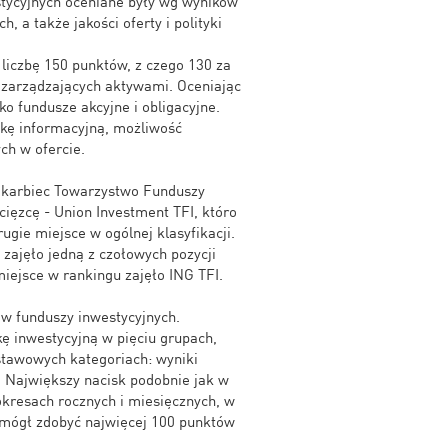
stycyjnych oceniane były wg wyników
, a także jakości oferty i polityki
iczbę 150 punktów, z czego 130 za
w zarządzających aktywami. Oceniając
ko fundusze akcyjne i obligacyjne.
kę informacyjną, możliwość
ch w ofercie.
Skarbiec Towarzystwo Funduszy
ięzcę - Union Investment TFI, któro
ugie miejsce w ogólnej klasyfikacji.
I zajęło jedną z czołowych pozycji
iejsce w rankingu zajęło ING TFI.
 funduszy inwestycyjnych.
ę inwestycyjną w pięciu grupach,
stawowych kategoriach: wyniki
. Największy nacisk podobnie jak w
okresach rocznych i miesięcznych, w
 mógł zdobyć najwięcej 100 punktów