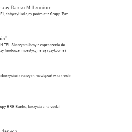
Grupy Banku Millennium
I, dołączył kolejny podmiot z Grupy. Tym
ia"
 TFI. Skorzystaliśmy z zaproszenia do
Czy fundusze inwestycyjne są ryzykowne?
skorzystać z naszych rozwiązań w zakresie
rupy BRE Banku, korzysta z narzędzi
h danych