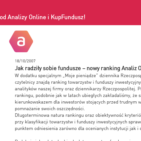
od Analizy Online i KupFundusz!
18/10/2007
Jak radziły sobie fundusze – nowy ranking Analiz O
W dodatku specjalnym „Moje pieniądze” dziennika Rzeczpospo
czytelnicy znajdą ranking towarzystw i funduszy inwestycyj
analityków naszej firmy oraz dziennikarzy Rzeczpospolitej. 
rankingu, podobnie jak w latach ubiegłych zakładaliśmy, że 
kierunkowskazem dla inwestorów stojących przed trudnym 
pomnażanie swoich oszczędności.
Długoterminowa natura rankingu oraz obiektywność kryter
przy klasyfikacji towarzystw i funduszy inwestycyjnych spraw
punktem odniesienia zarówno dla ocenianych instytucji jak i d