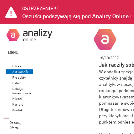
OSTRZEŻENIE!!!
Oszuści podszywają się pod Analizy Online 
MENU
18/10/2007
Jak radziły so
O Nas
W dodatku specjal
Aktualności
czytelnicy znajdą
Produkty
Usługi
analityków naszej
Relacje
rankingu, podobni
Inwestorskie
kierunkowskazem 
Klienci
pomnażanie swoic
Kariera
Długoterminowa n
Kontakt
przy klasyfikacji
punktem odniesien
Dopasuj
Ofertę