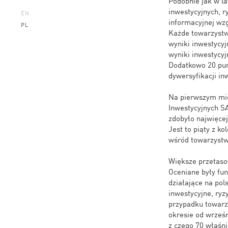
Podobnie jak w l
inwestycyjnych, ry
EN
informacyjnej wz
PL
Każde towarzystw
wyniki inwestycyj
wyniki inwestycyj
Dodatkowo 20 pun
dywersyfikacji in
Na pierwszym mie
Inwestycyjnych SA
zdobyło najwięcej
Jest to piąty z ko
wśród towarzystw 
Większe przetaso
Oceniane były fun
działające na po
inwestycyjne, ryz
przypadku towarzy
okresie od wrześ
z czego 70 właśni