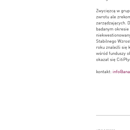
Zwycięzcą w grupi
zwrotu ale zreko
zarządzających. 
badanym okresie 
niekwestionowan
Stabilnego Wzros
roku znaleźli się
wśród funduszy ob
okazał się CitiPł
kontakt:
info@anal