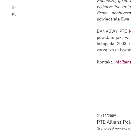
Funduszu, gdzie 
wyborze lub zmian
EN
firmę analityc
PL
powiedziała Ewa 
BANKOWY PTE (
powstało jako ws
listopada 2003 
zarządza aktywam
Kontakt:
info@ana
21/10/2009
PTE Allianz Pol
Grono użytkowników 