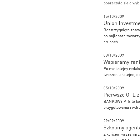
poszerzyło się o wyb
15/10/2009
Union Investmen
Rozstrzygnięta zosta
na najlepsze towarz
grupach.
08/10/2009
Wspieramy rank
Po raz kolejny redak
tworzeniu kolejnej e
05/10/2009
Pierwsze OFE z
BANKOWY PTE to kole
przygotowania i wdro
29/09/2009
Szkolimy agentó
Z końcem września z
Generali. W kilkunas