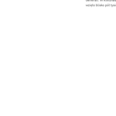
wzięło blisko pół tys