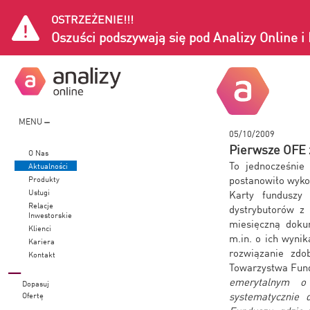
OSTRZEŻENIE!!!
Oszuści podszywają się pod Analizy Online 
MENU
05/10/2009
Pierwsze OFE 
O Nas
To jednocześnie
Aktualności
postanowiło wykor
Produkty
Usługi
Karty funduszy
Relacje
dystrybutorów z 
Inwestorskie
miesięczną doku
Klienci
m.in. o ich wyni
Kariera
rozwiązanie zdo
Kontakt
Towarzystwa Fund
emerytalnym o
Dopasuj
systematycznie 
Ofertę