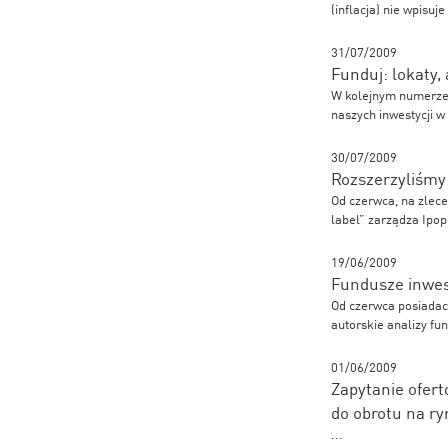
(inflacja) nie wpisu
31/07/2009
Funduj: lokaty, 
W kolejnym numerze 
naszych inwestycji w
30/07/2009
Rozszerzyliśmy
Od czerwca, na zlec
label” zarządza Ipo
19/06/2009
Fundusze inwes
Od czerwca posiadacz
autorskie analizy f
01/06/2009
Zapytanie ofert
do obrotu na r
...