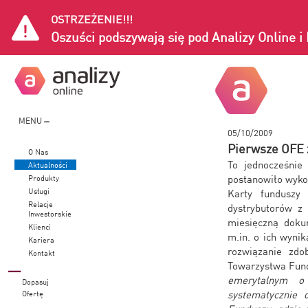
OSTRZEŻENIE!!!
Oszuści podszywają się pod Analizy Online 
MENU
05/10/2009
Pierwsze OFE 
O Nas
To jednocześnie
Aktualności
postanowiło wykor
Produkty
Usługi
Karty funduszy
Relacje
dystrybutorów z 
Inwestorskie
miesięczną doku
Klienci
m.in. o ich wyni
Kariera
rozwiązanie zdo
Kontakt
Towarzystwa Fund
emerytalnym o
Dopasuj
systematycznie 
Ofertę