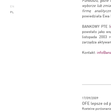
Funduszu, gdzie 
wyborze lub zmian
EN
firmę analityc
PL
powiedziała Ewa 
BANKOWY PTE (
powstało jako ws
listopada 2003 
zarządza aktywam
Kontakt:
info@ana
17/09/2009
OFE lepsze od 
Rzetelne porównanie