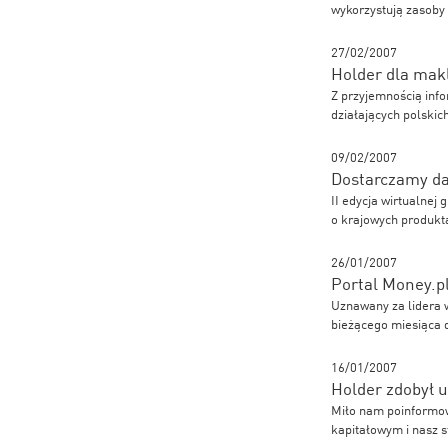
wykorzystują zasoby
27/02/2007
Holder dla mak
Z przyjemnością inf
działających polski
09/02/2007
Dostarczamy da
II edycja wirtualne
o krajowych produkt
26/01/2007
Portal Money.p
Uznawany za lidera 
bieżącego miesiąca d
16/01/2007
Holder zdobył 
Miło nam poinformow
kapitałowym i nasz s