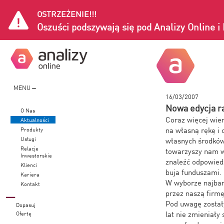
OSTRZEŻENIE!!!
Oszuści podszywają się pod Analizy Online 
MENU
16/03/2007
Nowa edycja ra
O Nas
Coraz więcej wie
Aktualności
na własną rękę i 
Produkty
Usługi
własnych środków 
Relacje
towarzyszy nam w
Inwestorskie
znaleźć odpowied
Klienci
buja funduszami.
Kariera
W wyborze najbar
Kontakt
przez naszą firm
Pod uwagę zostały
Dopasuj
lat nie zmieniały
Ofertę