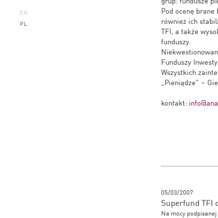
grup: fundusze pi
Pod ocenę brane b
EN
również ich stabi
PL
TFI, a także wyso
funduszy.
Niekwestionowany
Funduszy Inwesty
Wszystkich zaint
„Pieniądze” – Gie
kontakt:
info@anal
05/03/2007
Superfund TFI 
Na mocy podpisanej 