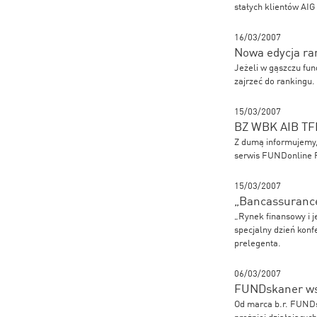
stałych klientów AI
16/03/2007
Nowa edycja ran
Jeżeli w gąszczu fun
zajrzeć do rankingu.
15/03/2007
BZ WBK AIB TF
Z dumą informujemy,
serwis FUNDonline FI
15/03/2007
„Bancassuranc
„Rynek finansowy i j
specjalny dzień konf
prelegenta.
06/03/2007
FUNDskaner wsp
Od marca b.r. FUNDs
prężniej działającyc