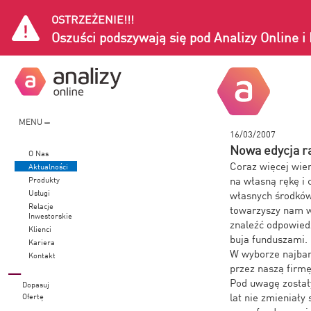
OSTRZEŻENIE!!!
Oszuści podszywają się pod Analizy Online 
MENU
16/03/2007
Nowa edycja ra
O Nas
Coraz więcej wie
Aktualności
na własną rękę i 
Produkty
Usługi
własnych środków 
Relacje
towarzyszy nam w
Inwestorskie
znaleźć odpowied
Klienci
buja funduszami.
Kariera
W wyborze najbar
Kontakt
przez naszą firm
Pod uwagę zostały
Dopasuj
lat nie zmieniały
Ofertę