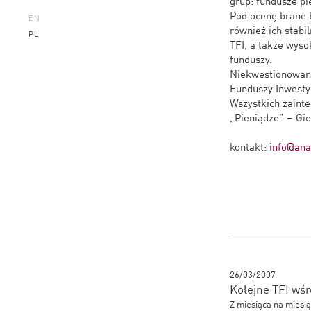
grup: fundusze pi
Pod ocenę brane b
EN
również ich stabi
PL
TFI, a także wyso
funduszy.
Niekwestionowany
Funduszy Inwesty
Wszystkich zaint
„Pieniądze” – Gie
kontakt:
info@anal
26/03/2007
Kolejne TFI wś
Z miesiąca na miesi