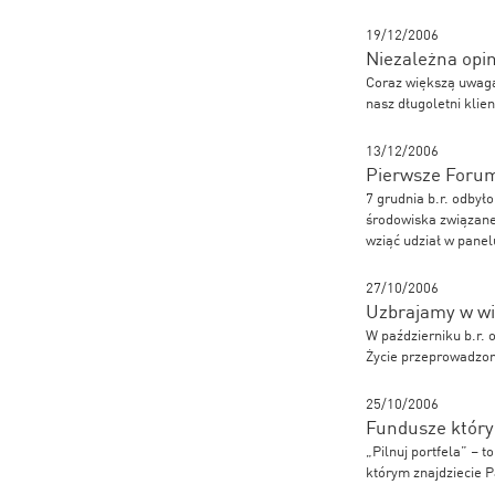
19/12/2006
Niezależna opi
Coraz większą uwagą 
nasz długoletni kli
13/12/2006
Pierwsze Forum
7 grudnia b.r. odby
środowiska związane
wziąć udział w pane
27/10/2006
Uzbrajamy w w
W październiku b.r.
Życie przeprowadzone
25/10/2006
Fundusze któr
„Pilnuj portfela” –
którym znajdziecie P