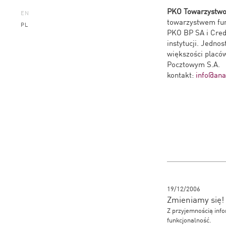
PKO Towarzystwo
EN
towarzystwem fun
PL
PKO BP SA i Credi
instytucji. Jedno
większości plac
Pocztowym S.A.
kontakt:
info@anal
19/12/2006
Zmieniamy się!
Z przyjemnością inf
funkcjonalność.