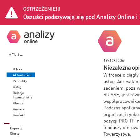
OSTRZEŻENIE!!!
Oszuści podszywają się pod Analizy Online 
MENU
19/12/2006
Niezależna op
O Nas
W trosce o ciągły
Aktualności
usług. Adresatami
Produkty
Usługi
zadaniem, poza w
Relacje
SUISSE, jest rów
Inwestorskie
współpracowniko
Klienci
Podczas spotkania
Kariera
organizacji rynku
Kontakt
pozycji PKO TFI n
funduszy oferowa
Dopasuj
Towarzystwa.
Ofertę