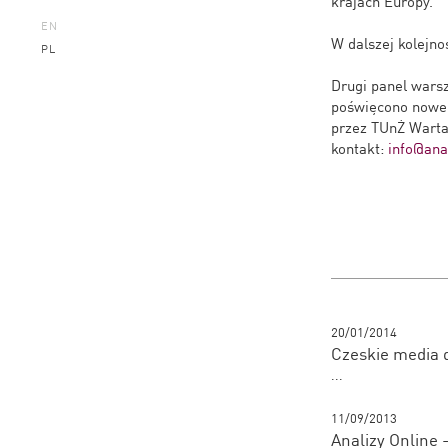
krajach Europy.
EN
W dalszej kolejno
PL
Drugi panel wars
poświęcono nowem
przez TUnŻ Warta
kontakt:
info@anal
20/01/2014
Czeskie media d
...
11/09/2013
Analizy Online