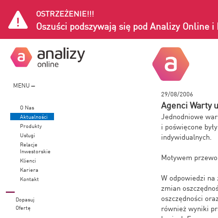
OSTRZEŻENIE!!!
Oszuści podszywają się pod Analizy Online 
MENU
29/08/2006
Agenci Warty 
O Nas
Jednodniowe wars
Aktualności
i poświęcone był
Produkty
Usługi
indywidualnych.
Relacje
Inwestorskie
Motywem przewodn
Klienci
Kariera
W odpowiedzi na 
Kontakt
zmian oszczędnoś
oszczędności oraz
Dopasuj
również wyniki pr
Ofertę