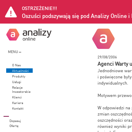
OSTRZEŻENIE!!!
Oszuści podszywają się pod Analizy Online 
MENU
29/08/2006
Agenci Warty 
O Nas
Jednodniowe wars
Aktualności
i poświęcone był
Produkty
Usługi
indywidualnych.
Relacje
Inwestorskie
Motywem przewodn
Klienci
Kariera
W odpowiedzi na 
Kontakt
zmian oszczędnoś
oszczędności oraz
Dopasuj
również wyniki pr
Ofertę