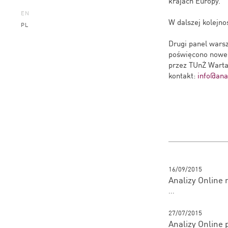
krajach Europy.
EN
W dalszej kolejno
PL
Drugi panel wars
poświęcono nowem
przez TUnŻ Warta
kontakt:
info@anal
16/09/2015
Analizy Online
...
27/07/2015
Analizy Online