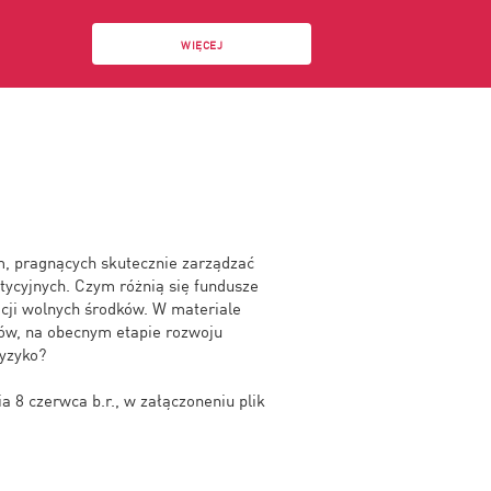
WIĘCEJ
irm, pragnących skutecznie zarządzać
ycyjnych. Czym różnią się fundusze
acji wolnych środków. W materiale
rów, na obecnym etapie rozwoju
ryzyko?
 8 czerwca b.r., w załączoneniu plik