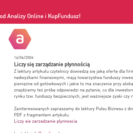
od Analizy Online i KupFundusz!
14/06/2006
Liczy się zarządzanie płynnością
Z lektury artykułu czytelnicy dowiedzą się jaką ofertę dla f
nadwyżkami finansowymi, mają towarzystwa funduszy inwest
pieniężne od gotówkowych i jakie to ma znaczenie przy alok
znajdziemy też próbę odpowiedzi na pytanie, co dla inwesto
rynku tzw. funduszy bezpiecznych, jest ważniejsze zyski czy 
Zainteresowanych zapraszamy do lektury Pulsu Biznesu z dnia
PDF z fragmentem artykułu.
Liczy sie zarzadzanie plynnoscia