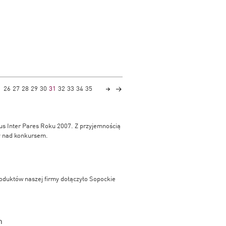
26
27
28
29
30
31
32
33
34
35
us Inter Pares Roku 2007. Z przyjemnością
ny nad konkursem.
oduktów naszej firmy dołączyło Sopockie
m