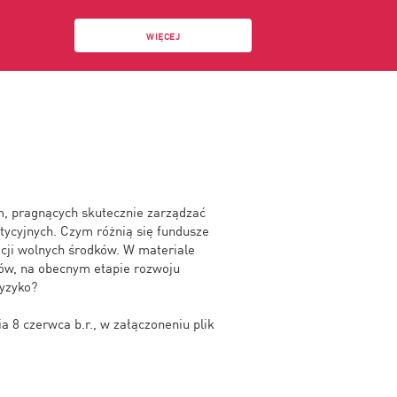
WIĘCEJ
irm, pragnących skutecznie zarządzać
ycyjnych. Czym różnią się fundusze
acji wolnych środków. W materiale
rów, na obecnym etapie rozwoju
ryzyko?
 8 czerwca b.r., w załączoneniu plik