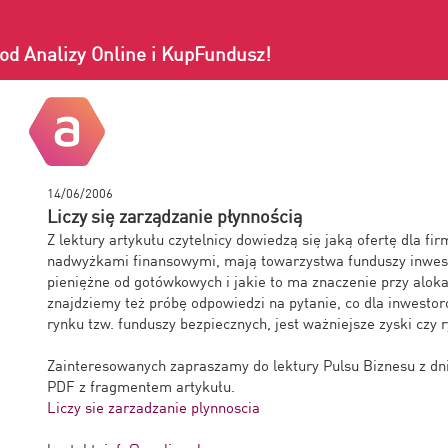
od Analizy Online i KupFundusz!
14/06/2006
Liczy się zarządzanie płynnością
Z lektury artykułu czytelnicy dowiedzą się jaką ofertę dla f
nadwyżkami finansowymi, mają towarzystwa funduszy inwest
pieniężne od gotówkowych i jakie to ma znaczenie przy alok
znajdziemy też próbę odpowiedzi na pytanie, co dla inwesto
rynku tzw. funduszy bezpiecznych, jest ważniejsze zyski czy 
Zainteresowanych zapraszamy do lektury Pulsu Biznesu z dnia
PDF z fragmentem artykułu.
Liczy sie zarzadzanie plynnoscia