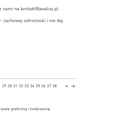
z nami na kontakt@analizy.pl.
— zachowaj ostrożność i nie daj
29
30
31
32
33
34
35
36
37
38
szatę graficzną i zwiększoną