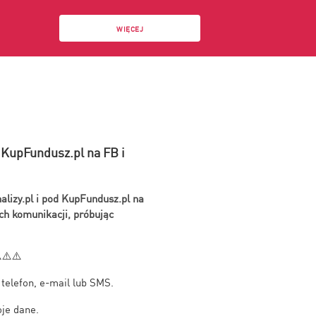
WIĘCEJ
i KupFundusz.pl na FB i
alizy.pl i pod KupFundusz.pl na
h komunikacji, próbując
️⚠️⚠️
 telefon, e-mail lub SMS.
oje dane.