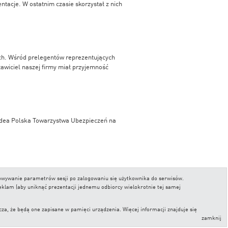
tacje. W ostatnim czasie skorzystał z nich
ych. Wśród prelegentów reprezentujących
awiciel naszej firmy miał przyjemność
ordea Polska Towarzystwa Ubezpieczeń na
ym, przygotowane przez Gazetę Wyborczą, w
chowywanie parametrów sesji po zalogowaniu się użytkownika do serwisów.
ch przygotowany przez Analizy Online.
reklam (aby uniknąć prezentacji jednemu odbiorcy wielokrotnie tej samej
, że będą one zapisane w pamięci urządzenia. Więcej informacji znajduje się
zamknij