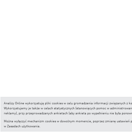
Analizy Online wykorzystują pliki cookies w celu gromadzenia informacji związanych z
Wykorzystujemy je także w celach statystycznych (stanowiących pomoc w administrowaniu 
reklamy), przy przeprowadzanych ankietach (aby ankieta po wypełnieniu nie była ponow
Można wyłączyć mechanizm cookies w dowolnym momencie, poprzez zmianę ustawień przeg
w
Zasadach użytkowania
.