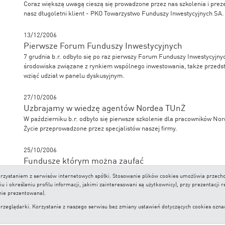
Coraz większą uwagą cieszą się prowadzone przez nas szkolenia i prezen
nasz długoletni klient - PKO Towarzystwo Funduszy Inwestycyjnych SA.
13/12/2006
Pierwsze Forum Funduszy Inwestycyjnych
7 grudnia b.r. odbyło się po raz pierwszy Forum Funduszy Inwestycyjn
środowiska związane z rynkiem wspólnego inwestowania, także przedst
wziąć udział w panelu dyskusyjnym.
27/10/2006
Uzbrajamy w wiedzę agentów Nordea TUnŻ
W październiku b.r. odbyło się pierwsze szkolenie dla pracowników N
Życie przeprowadzone przez specjalistów naszej firmy.
25/10/2006
Fundusze którym można zaufać
„Pilnuj portfela” – to opracowanie poświęcone funduszom inwestycyjn
 korzystaniem z serwisów internetowych spółki. Stosowanie plików cookies umożliwia prze
którym znajdziecie Państwo ranking najlepszych funduszy inwestycyjny
i określeniu profilu informacji, jakimi zainteresowani są użytkownicy), przy prezentacji 
nie prezentowana).
lądarki. Korzystanie z naszego serwisu bez zmiany ustawień dotyczących cookies oznacza