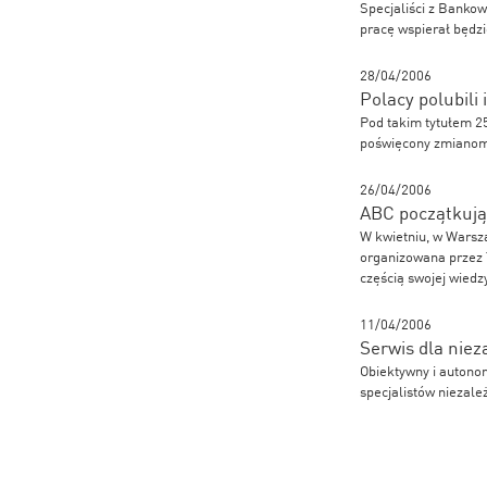
Specjaliści z Banko
pracę wspierał będ
28/04/2006
Polacy polubili
Pod takim tytułem 25
poświęcony zmianom 
26/04/2006
ABC początkują
W kwietniu, w Warsza
organizowana przez 
częścią swojej wiedz
11/04/2006
Serwis dla niez
Obiektywny i autono
specjalistów nieza