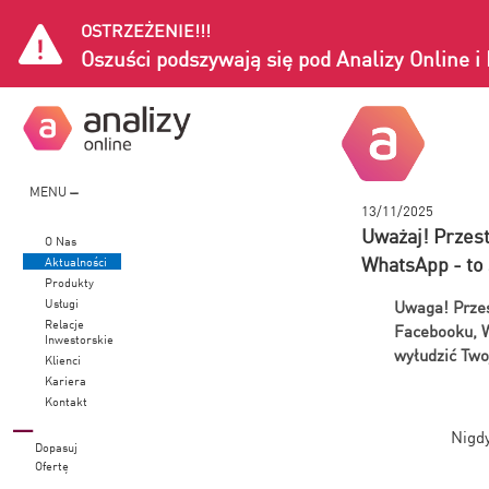
OSTRZEŻENIE!!!
Oszuści podszywają się pod Analizy Online 
MENU
13/11/2025
Uważaj! Przest
O Nas
WhatsApp - t
Aktualności
Produkty
Usługi
Uwaga! Przes
Relacje
Facebooku, W
Inwestorskie
wyłudzić Two
Klienci
Kariera
Kontakt
Nigdy
Dopasuj
Ofertę