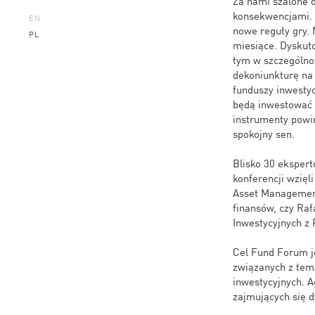
Za nami szalone 
konsekwencjami. C
EN
nowe reguły gry.
PL
miesiące. Dyskuto
tym w szczególnoś
dekoniunkturę na 
funduszy inwestyc
będą inwestować i
instrumenty powin
spokojny sen.
Blisko 30 ekspert
konferencji wzięl
Asset Management
finansów, czy Ra
Inwestycyjnych z
Cel Fund Forum j
związanych z tem
inwestycyjnych. 
zajmujących się d