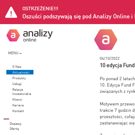
OSTRZEŻENIE!!!
Oszuści podszywają się pod Analizy Online 
MENU
06/10/2022
10 edycja Fun
O Nas
Aktualności
Po ponad 2 latac
Produkty
Usługi
10. Edycja Fund 
Relacje
związanych z rynk
Inwestorskie
Klienci
Motywem przewodn
Kariera
trakcie 7 godzin d
Kontakt
przeszłości, cofaj
zastanawiając się
Dopasuj
Ofertę