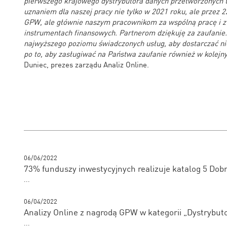
pierwszego krajowego dystrybutora danych przetworzonych t
uznaniem dla naszej pracy nie tylko w 2021 roku, ale przez 22
GPW, ale głównie naszym pracownikom za wspólną pracę i zw
instrumentach finansowych.
Partnerom dziękuję za zaufanie
najwyższego poziomu świadczonych usług, aby dostarczać nie
po to, aby zasługiwać na Państwa zaufanie również w kolejny
Duniec, prezes zarządu Analiz Online.
06/06/2022
73% funduszy inwestycyjnych realizuje katalog 5 Dob
...
06/04/2022
Analizy Online z nagrodą GPW w kategorii „Dystrybuto
...