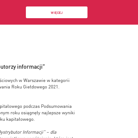
WIĘCEJ
utorzy informacji”
ościowych w Warszawie w kategorii
wania Roku Giełdowego 2021.
kapitałowego podczas Podsumowania
onym roku osiągnęły najlepsze wyniki
nku kapitałowego.
strybutor Informacji” – dla