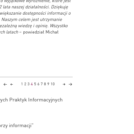
o wyjątkowe wyróżnienie, które jest
 lata naszej działalności. Dziękuję
iększanie dostępności informacji o
. Naszym celem jest utrzymanie
zależną wiedzę i opinię. Wszystko
ch latach
– powiedział Michał
1
2
3
4
5
6
7
8
9
10
rych Praktyk Informacyjnych
rzy informacji”