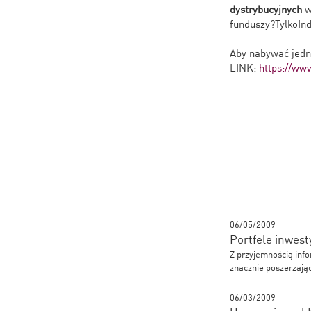
dystrybucyjnych
w
funduszy?TylkoI
Aby nabywać jedno
LINK:
https://www
06/05/2009
Portfele inwes
Z przyjemnością info
znacznie poszerzając
06/03/2009