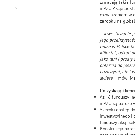
zwracają takie fu
inPZU Akcje Sekt
EN
rozwiązaniem w o
PL
zarobku na globa
–
Inwestowanie pa
jego przejrzystoś
także w Polsce ta
kilku lat, odkąd
jako tani i pros
dotarcia do jeszc
bazowymi, ale i 
świata
– mówi Mar
Co zyskają klienc
Aż 16 funduszy i
inPZU są bardzo 
Szeroki dostęp d
inwestycyjnego i 
funduszy akcji se
Konstrukcja para
pomiędzy subfund