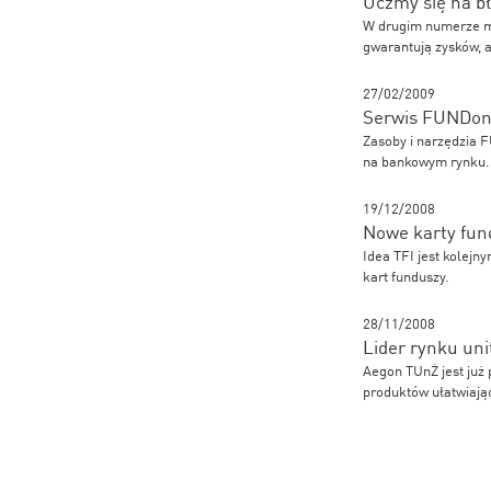
Uczmy się na b
W drugim numerze ma
gwarantują zysków, a
27/02/2009
Serwis FUNDonl
Zasoby i narzędzia 
na bankowym rynku.
19/12/2008
Nowe karty fun
Idea TFI jest kolejn
kart funduszy.
28/11/2008
Lider rynku uni
Aegon TUnŻ jest już 
produktów ułatwiają