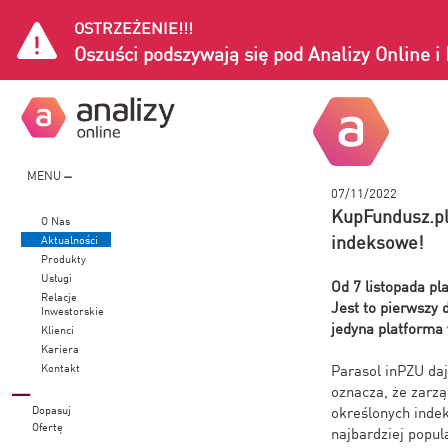
OSTRZEŻENIE!!!
Oszuści podszywają się pod Analizy Online 
MENU
07/11/2022
KupFundusz.pl
O Nas
indeksowe!
Aktualności
Produkty
Usługi
Od 7 listopada p
Relacje
Jest to pierwszy
Inwestorskie
jedyna platforma
Klienci
Kariera
Kontakt
Parasol inPZU da
oznacza, że zarzą
Dopasuj
określonych indek
Ofertę
najbardziej popul