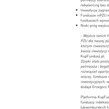
rebalancing bez 
Inwestycje zagra
Fundusze inPZU m
funduszach wynos
Niski próg wejści
-
Wejście tanich 
PZU dla naszej p
którym inwestorz
kwota inwestycji
KupFundusz.pl.
Dzięki stale posz
pełniejsza i boga
rozwiązań oparty
więcej, fundusze
inwestycyjnych, 
dodaje Grzegorz 
Platforma KupFun
funduszy indeksow
luksemburskich fu