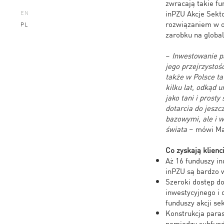
zwracają takie fu
inPZU Akcje Sekt
EN
rozwiązaniem w o
PL
zarobku na globa
–
Inwestowanie pa
jego przejrzystoś
także w Polsce ta
kilku lat, odkąd
jako tani i pros
dotarcia do jeszc
bazowymi, ale i 
świata
– mówi Mar
Co zyskają klienc
Aż 16 funduszy i
inPZU są bardzo 
Szeroki dostęp d
inwestycyjnego i 
funduszy akcji se
Konstrukcja para
pomiędzy subfund