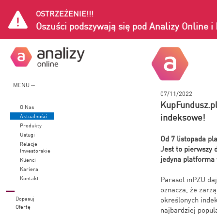
OSTRZEŻENIE!!!
Oszuści podszywają się pod Analizy Online 
MENU
07/11/2022
KupFundusz.pl
O Nas
indeksowe!
Aktualności
Produkty
Usługi
Od 7 listopada p
Relacje
Jest to pierwszy
Inwestorskie
jedyna platforma
Klienci
Kariera
Kontakt
Parasol inPZU da
oznacza, że zarzą
Dopasuj
określonych indek
Ofertę
najbardziej popul