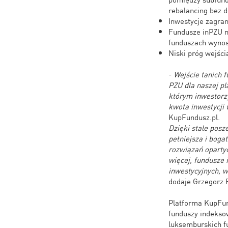
rebalancing bez 
Inwestycje zagra
Fundusze inPZU m
funduszach wynos
Niski próg wejści
-
Wejście tanich 
PZU dla naszej p
którym inwestorz
kwota inwestycji
KupFundusz.pl.
Dzięki stale posz
pełniejsza i boga
rozwiązań oparty
więcej, fundusze
inwestycyjnych, 
dodaje Grzegorz 
Platforma KupFun
funduszy indeksow
luksemburskich fu