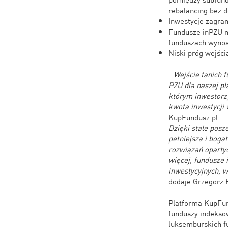
rebalancing bez 
Inwestycje zagra
Fundusze inPZU m
funduszach wynos
Niski próg wejści
-
Wejście tanich 
PZU dla naszej p
którym inwestorz
kwota inwestycji
KupFundusz.pl.
Dzięki stale posz
pełniejsza i boga
rozwiązań oparty
więcej, fundusze
inwestycyjnych, 
dodaje Grzegorz 
Platforma KupFun
funduszy indeksow
luksemburskich fu