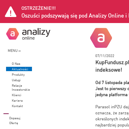
OSTRZEŻENIE!!!
Oszuści podszywają się pod Analizy Online 
MENU
07/11/2022
KupFundusz.pl
O Nas
indeksowe!
Aktualności
Produkty
Usługi
Od 7 listopada p
Relacje
Jest to pierwszy
Inwestorskie
jedyna platforma
Klienci
Kariera
Kontakt
Parasol inPZU da
oznacza, że zarzą
Dopasuj
określonych indek
Ofertę
najbardziej popul