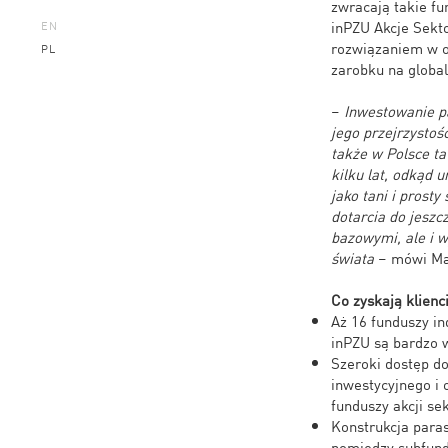
zwracają takie fu
inPZU Akcje Sekt
EN
rozwiązaniem w o
PL
zarobku na globa
–
Inwestowanie pa
jego przejrzystoś
także w Polsce ta
kilku lat, odkąd
jako tani i pros
dotarcia do jeszc
bazowymi, ale i 
świata
– mówi Mar
Co zyskają klienc
Aż 16 funduszy i
inPZU są bardzo 
Szeroki dostęp d
inwestycyjnego i 
funduszy akcji se
Konstrukcja para
pomiędzy subfund