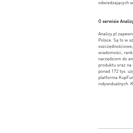
odwiedzających s
O serwisie Analiz
Analizy.pl zapew
Polsce. Są to w s
oszczędnościowe, 
wiadomości, ranki
narzędziom do an
produktu oraz na 
ponad 172 tys. uż
platforma KupFund
indywidualnych. K