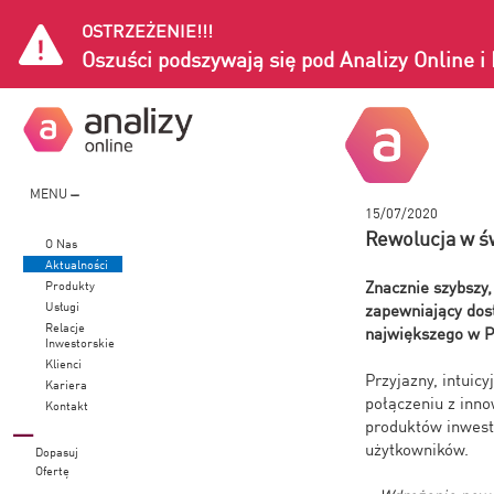
OSTRZEŻENIE!!!
Oszuści podszywają się pod Analizy Online 
MENU
15/07/2020
Rewolucja w św
O Nas
Aktualności
Znacznie szybszy
Produkty
Usługi
zapewniający dost
Relacje
największego w P
Inwestorskie
Klienci
Przyjazny, intuic
Kariera
połączeniu z inn
Kontakt
produktów inwest
użytkowników.
Dopasuj
Ofertę