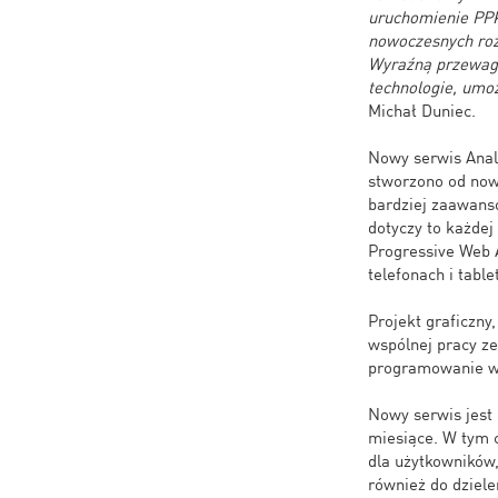
uruchomienie PPK,
nowoczesnych roz
Wyraźną przewagę
technologie, umo
Michał Duniec.
Nowy serwis Ana
stworzono od nowa
bardziej zaawans
dotyczy to każdej
Progressive Web A
telefonach i tabl
Projekt graficzny
wspólnej pracy ze
programowanie wa
Nowy serwis jes
miesiące. W tym 
dla użytkowników
również do dziele