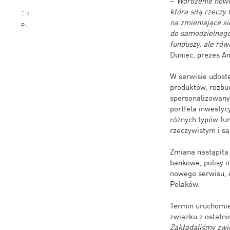
–
Wdrożenie noweg
która siłą rzeczy
EN
na zmieniające si
PL
do samodzielnego
funduszy, ale rów
Duniec, prezes An
W serwisie udost
produktów, rozbud
spersonalizowany
portfela inwestyc
różnych typów fun
rzeczywistym i s
Zmiana nastąpiła 
bankowe, polisy 
nowego serwisu, A
Polaków.
Termin uruchomien
związku z ostatn
Zakładaliśmy zwi