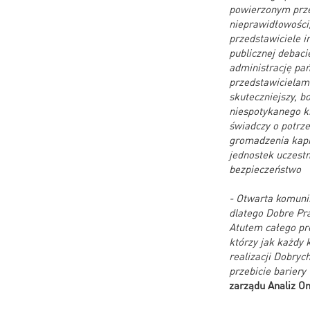
powierzonym prze
nieprawidłowości,
przedstawiciele 
publicznej debaci
administrację pań
przedstawicielami
skuteczniejszy, b
niespotykanego kr
świadczy o potrze
gromadzenia kapi
jednostek uczestn
bezpieczeństwo
- Otwarta komunik
dlatego Dobre Pr
Atutem całego pro
którzy jak każdy 
realizacji Dobry
przebicie bariery
zarządu Analiz On