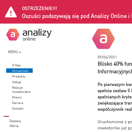
OSTRZEŻENIE!!!
Oszuści podszywają się pod Analizy Online 
MENU
09/04/2021
Blisko 40% fun
O Nas
Informacyjnyc
Aktualności
Produkty
Usługi
Po pierwszym kwa
Relacje
spełnia zestaw 5 
Inwestorskie
spełnianych kryte
Klienci
zwiększające tra
Kariera
Kontakt
współczynnik real
Dopasuj
Uruchomione z po
Ofertę
inwestorów już p