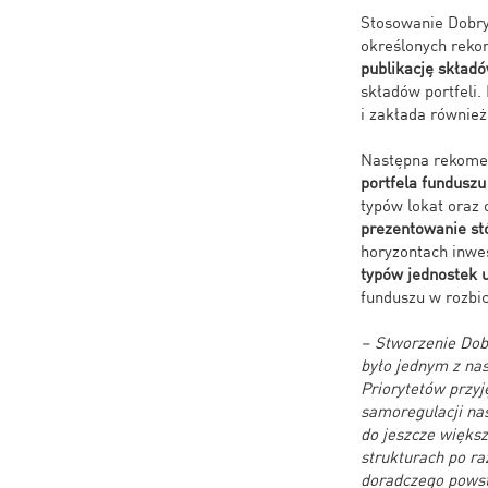
Stosowanie Dobry
określonych reko
publikację składó
składów portfeli.
i zakłada równie
Następna rekomen
portfela funduszu
typów lokat oraz
prezentowanie s
horyzontach inwe
typów jednostek 
funduszu w rozbic
–
Stworzenie Dobr
było jednym z na
Priorytetów przyj
samoregulacji na
do jeszcze więks
strukturach po ra
doradczego powst