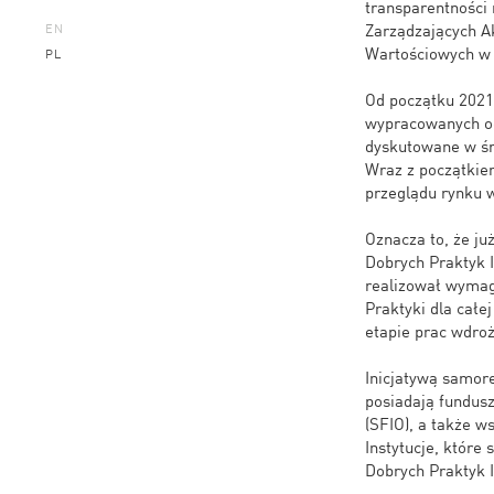
transparentności
Zarządzających Ak
EN
Wartościowych w 
PL
Od początku 2021
wypracowanych od
dyskutowane w śr
Wraz z początkiem
przeglądu rynku w
Oznacza to, że ju
Dobrych Praktyk 
realizował wymag
Praktyki dla całej
etapie prac wdro
Inicjatywą samore
posiadają fundusz
(SFIO), a także 
Instytucje, które
Dobrych Praktyk 