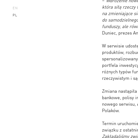
–
Wdrożenie noweg
która siłą rzeczy
EN
na zmieniające si
PL
do samodzielnego
funduszy, ale rów
Duniec, prezes An
W serwisie udost
produktów, rozbud
spersonalizowany
portfela inwestyc
różnych typów fun
rzeczywistym i s
Zmiana nastąpiła 
bankowe, polisy 
nowego serwisu, A
Polaków.
Termin uruchomien
związku z ostatn
Zakładaliśmy zwi