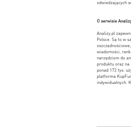
odwiedzających s
O serwisie Analiz
Analizy.pl zapew
Polsce. Są to w s
oszczędnościowe, 
wiadomości, ranki
narzędziom do an
produktu oraz na 
ponad 172 tys. uż
platforma KupFund
indywidualnych. K