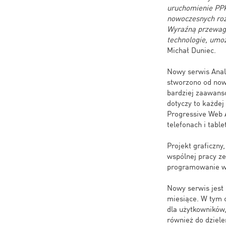
uruchomienie PPK,
nowoczesnych roz
Wyraźną przewagę
technologie, umo
Michał Duniec.
Nowy serwis Ana
stworzono od nowa
bardziej zaawans
dotyczy to każdej
Progressive Web A
telefonach i tabl
Projekt graficzny
wspólnej pracy ze
programowanie wa
Nowy serwis jes
miesiące. W tym 
dla użytkowników
również do dziele