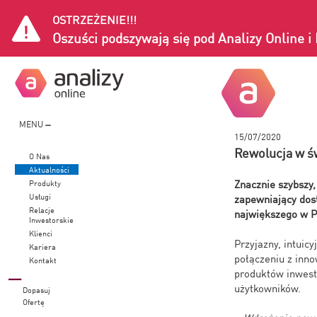
OSTRZEŻENIE!!!
Oszuści podszywają się pod Analizy Online 
MENU
15/07/2020
Rewolucja w św
O Nas
Aktualności
Znacznie szybszy
Produkty
Usługi
zapewniający dost
Relacje
największego w P
Inwestorskie
Klienci
Przyjazny, intuic
Kariera
połączeniu z inn
Kontakt
produktów inwest
użytkowników.
Dopasuj
Ofertę