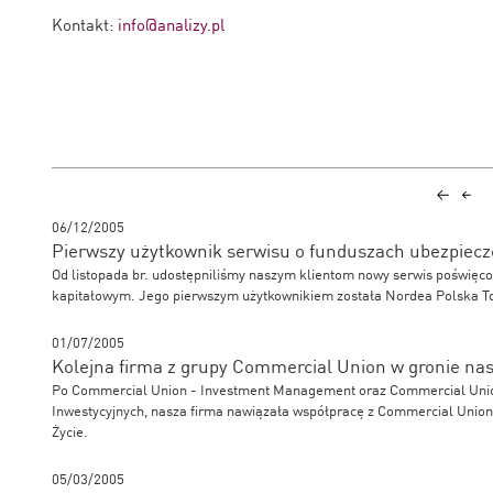
Kontakt:
info@analizy.pl
06/12/2005
Pierwszy użytkownik serwisu o funduszach ubezpiec
Od listopada br. udostępniliśmy naszym klientom nowy serwis poświę
kapitałowym. Jego pierwszym użytkownikiem została Nordea Polska T
01/07/2005
Kolejna firma z grupy Commercial Union w gronie na
Po Commercial Union - Investment Management oraz Commercial Unio
Inwestycyjnych, nasza firma nawiązała współpracę z Commercial Unio
Życie.
05/03/2005