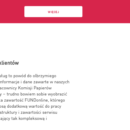
WIĘCEJ
klientów
usług to powód do olbrzymiego
 informacje i dane zawarte w naszych
racownicy Komisji Papierów
my – trudno bowiem sobie wyobrazić
iła zawartość FUNDonline, którego
iosą dodatkową wartość do pracy
struktury i zawartości serwisu
iający tak kompleksową i