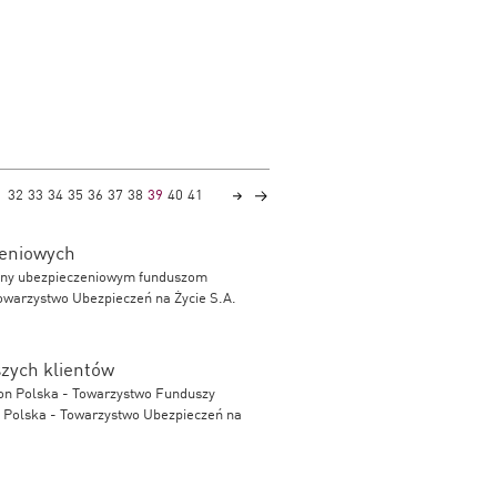
32
33
34
35
36
37
38
39
40
41
zeniowych
cony ubezpieczeniowym funduszom
owarzystwo Ubezpieczeń na Życie S.A.
szych klientów
n Polska - Towarzystwo Funduszy
n Polska - Towarzystwo Ubezpieczeń na