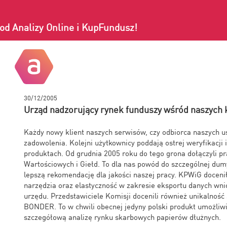
od Analizy Online i KupFundusz!
30/12/2005
Urząd nadzorujący rynek funduszy wśród naszych 
Każdy nowy klient naszych serwisów, czy odbiorca naszych 
zadowolenia. Kolejni użytkownicy poddają ostrej weryfikacji
produktach. Od grudnia 2005 roku do tego grona dołączyli p
Wartościowych i Giełd. To dla nas powód do szczególnej du
lepszą rekomendację dla jakości naszej pracy. KPWiG docen
narzędzia oraz elastyczność w zakresie eksportu danych wn
urzędu. Przedstawiciele Komisji docenili również unikalność 
BONDER. To w chwili obecnej jedyny polski produkt umożliw
szczegółową analizę rynku skarbowych papierów dłużnych.