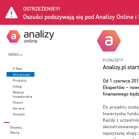
OSTRZEŻENIE!!!
Oszuści podszywają się pod Analizy Online 
MENU
01/06/2017
Analizy.pl sta
O Nas
Aktualności
Od 1 czerwca 2017
Produkty
Usługi
Ekspertów – nowe
Relacje
finansowego będzi
Inwestorskie
Klienci
Do projektu zosta
Kariera
towarzystw fundu
Kontakt
Każdy z uczestnik
skonstruowanego 
Dopasuj
najwyższej stopy
Ofertę