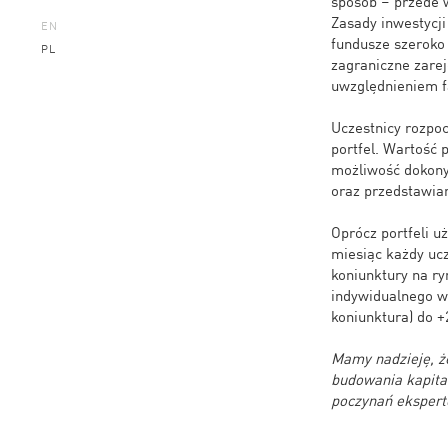
sposób – przede 
Zasady inwestycj
EN
fundusze szeroko 
PL
zagraniczne zare
uwzględnieniem fa
Uczestnicy rozpoc
portfel. Wartość 
możliwość dokony
oraz przedstawia
Oprócz portfeli u
miesiąc każdy ucz
koniunktury na ry
indywidualnego ws
koniunktura) do +
Mamy nadzieję, ż
budowania kapita
poczynań eksper