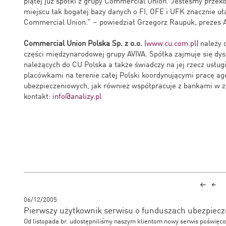
piątej już spółki z grupy Commercial Union. Jesteśmy prze
miejscu tak bogatej bazy danych o FI, OFE i UFK znacznie u
Commercial Union.” – powiedział Grzegorz Raupuk, prezes A
Commercial Union Polska Sp. z o.o.
(
www.cu.com.pl
) należy
części międzynarodowej grupy AVIVA. Spółka zajmuje się dys
należących do CU Polska a także świadczy na jej rzecz usług
placówkami na terenie całej Polski koordynującymi pracę a
ubezpieczeniowych, jak również współpracuje z bankami w z
kontakt:
info@analizy.pl
06/12/2005
Pierwszy użytkownik serwisu o funduszach ubezpiec
Od listopada br. udostępniliśmy naszym klientom nowy serwis poświę