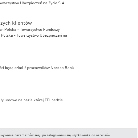
owarzystwo Ubezpieczeń na Życie S.A.
szych klientów
n Polska - Towarzystwo Funduszy
n Polska - Towarzystwo Ubezpieczeń na
iści będą szkolić pracowników Nordea Bank
ły umowę na bazie której TFI będzie
stania z serwisu FUNDonline. Dzięki temu
chowywanie parametrów sesji po zalogowaniu się użytkownika do serwisów.
zia.