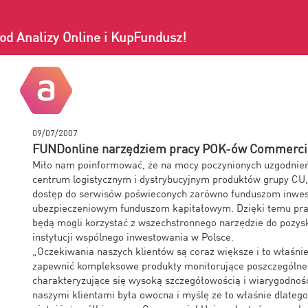
od Analizy Online i KupFundusz!
09/07/2007
FUNDonline narzędziem pracy POK-ów Commerci
Miło nam poinformować, że na mocy poczynionych uzgodnie
centrum logistycznym i dystrybucyjnym produktów grupy C
dostęp do serwisów poświeconych zarówno funduszom inwes
ubezpieczeniowym funduszom kapitałowym. Dzięki temu pra
będą mogli korzystać z wszechstronnego narzędzie do pozysk
instytucji wspólnego inwestowania w Polsce.
„Oczekiwania naszych klientów są coraz większe i to właśnie
zapewnić kompleksowe produkty monitorujące poszczególne
charakteryzujące się wysoką szczegółowością i wiarygodnośc
naszymi klientami była owocna i myślę ze to właśnie dlateg