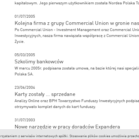
kapitałowym. Jego pierwszym użytkownikiem została Nordea Polska T
01/07/2005
Kolejna firma z grupy Commercial Union w gronie na
Po Commercial Union - Investment Management oraz Commercial Unio
Inwestycyjnych, nasza firma nawiązała współpracę z Commercial Unio
Życie.
05/03/2005
Szkolimy bankowców
W marcu 2005r. podpisana została umowa, na bazie której nasi specjal
Polska SA.
23/06/2004
Karty zostały … sprzedane
Analizy Online oraz BPH Towarzystwo Funduszy Inwestycyjnych podpisa
otrzymywało komplet danych do kart funduszy.
31/07/2003
Nowe narzędzie w pracy doradców Expandera
Od lipca 2003 wszystkie oddziały firmy Expander mają możliwość korzy
 korzystaniem z serwisów internetowych spółki. Stosowanie plików cookies umożliwia prze
każdy doradca może, w trakcie swojej pracy, korzystać z nowego narzęd