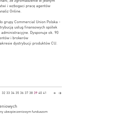
konani, że zgromadzenie w jednym
łatwi i wzbogaci pracę agentów
naliz Online.
 do grupy Commercial Union Polska -
trybucją usług finansowych spółek
i administracyjne. Dysponuje ok. 90
gentów i brokerów
akresie dystrybucji produktów CU.
32
33
34
35
36
37
38
39
40
41
zeniowych
cony ubezpieczeniowym funduszom