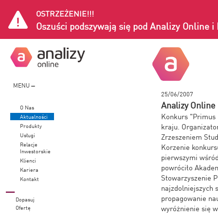
OSTRZEŻENIE!!!
Oszuści podszywają się pod Analizy Online 
MENU
25/06/2007
Analizy Onlin
O Nas
Konkurs "Primus I
Aktualności
kraju. Organizat
Produkty
Usługi
Zrzeszeniem Stud
Relacje
Korzenie konkursu
Inwestorskie
pierwszymi wśród
Klienci
powróciło Akademi
Kariera
Stowarzyszenie P
Kontakt
najzdolniejszych
propagowanie nau
Dopasuj
wyróżnienie się 
Ofertę