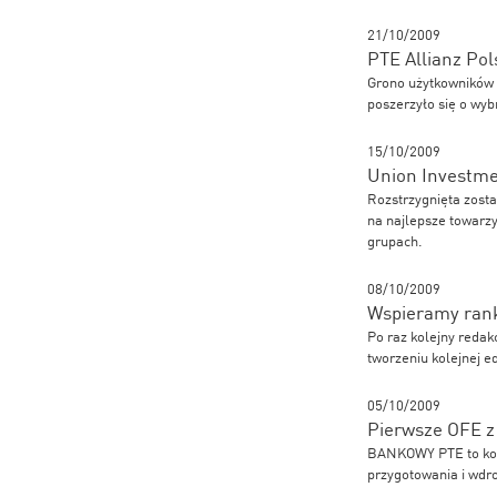
21/10/2009
PTE Allianz Pol
Grono użytkowników 
poszerzyło się o wyb
15/10/2009
Union Investmen
Rozstrzygnięta zosta
na najlepsze towarz
grupach.
08/10/2009
Wspieramy rank
Po raz kolejny redak
tworzeniu kolejnej e
05/10/2009
Pierwsze OFE z
BANKOWY PTE to kole
przygotowania i wdro