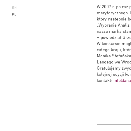
W 2007 r. po raz 
EN
merytorycznego. 
PL
który następnie 
„Wybranie Analiz 
nasza marka stani
– powiedział Grze
W konkursie mogl
całego kraju, któ
Monika Stefańska
Langego we Wroc
Gratulujemy zwyc
kolejnej edycji k
kontakt:
info@anal