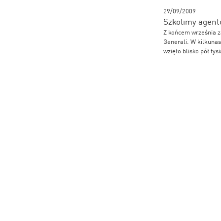
29/09/2009
Szkolimy agentó
Z końcem września z
Generali. W kilkunas
wzięło blisko pół tys