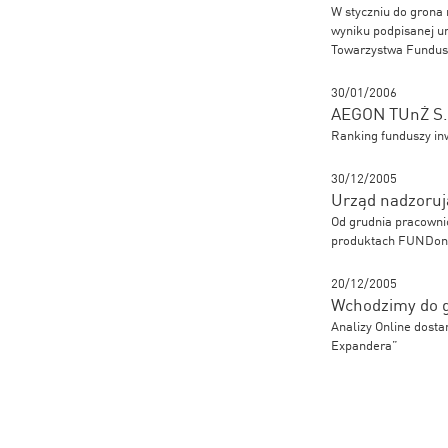
W styczniu do grona 
wyniku podpisanej um
Towarzystwa Fundusz
30/01/2006
AEGON TUnŻ S.A
Ranking funduszy in
30/12/2005
Urząd nadzoruj
Od grudnia pracowni
produktach FUNDon
20/12/2005
Wchodzimy do 
Analizy Online dost
Expandera”