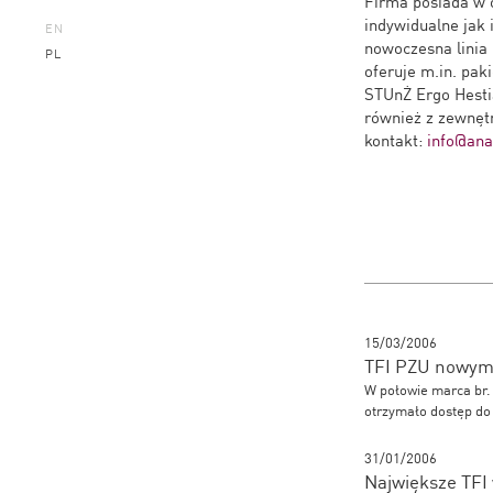
Firma posiada w 
indywidualne jak 
EN
nowoczesna linia 
PL
oferuje m.in. pak
STUnŻ Ergo Hestia
również z zewnęt
kontakt:
info@anal
15/03/2006
TFI PZU nowym 
W połowie marca br.
otrzymało dostęp do
31/01/2006
Największe TFI