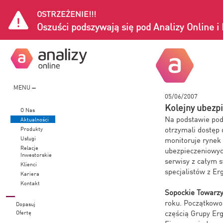
OSTRZEŻENIE!!!
Oszuści podszywają się pod Analizy Online 
MENU
05/06/2007
Kolejny ubezpi
O Nas
Na podstawie pod
Aktualności
otrzymali dostęp 
Produkty
Usługi
monitoruje rynek
Relacje
ubezpieczeniowyc
Inwestorskie
serwisy z całym 
Klienci
specjalistów z Er
Kariera
Kontakt
Sopockie Towarzy
roku. Początkowo
Dopasuj
częścią Grupy Erg
Ofertę