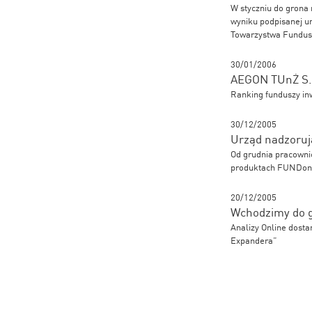
W styczniu do grona 
wyniku podpisanej um
Towarzystwa Fundusz
30/01/2006
AEGON TUnŻ S.A
Ranking funduszy in
30/12/2005
Urząd nadzoruj
Od grudnia pracowni
produktach FUNDon
20/12/2005
Wchodzimy do 
Analizy Online dost
Expandera”