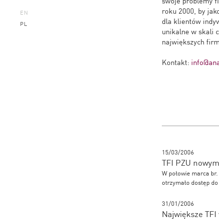
swoje problemy 
roku 2000, by ja
EN
dla klientów indy
PL
unikalne w skali 
największych firm
Kontakt:
info@ana
15/03/2006
TFI PZU nowym 
W połowie marca br.
otrzymało dostęp do
31/01/2006
Największe TFI