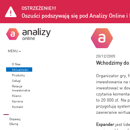
OSTRZEŻENIE!!!
Oszuści podszywają się pod Analizy Online 
MENU
20/12/2005
Wchodzimy do 
O Nas
Aktualności
Organizator gry, 
Produkty
Usługi
inwestowania na 
Relacje
inwestować w dow
Inwestorskie
czytania komenta
Klienci
to 20 000 zł. Na 
Kariera
przygotują system
Kontakt
zawieranie wirtua
Dopasuj
Expander
jest li
Ofertę