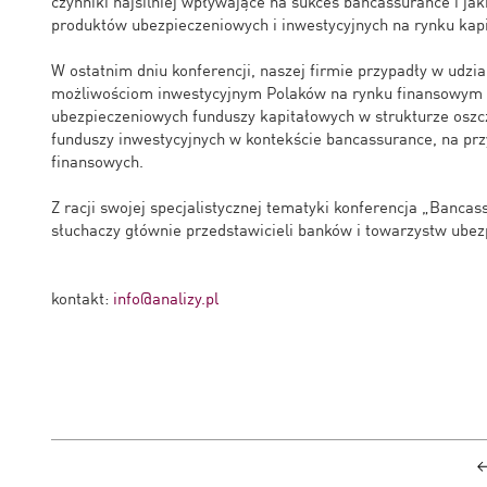
czynniki najsilniej wpływające na sukces bancassurance i jak
produktów ubezpieczeniowych i inwestycyjnych na rynku kap
W ostatnim dniu konferencji, naszej firmie przypadły w udzi
możliwościom inwestycyjnym Polaków na rynku finansowym 
ubezpieczeniowych funduszy kapitałowych w strukturze oszc
funduszy inwestycyjnych w kontekście bancassurance, na pr
finansowych.
Z racji swojej specjalistycznej tematyki konferencja „Banca
słuchaczy głównie przedstawicieli banków i towarzystw ube
kontakt:
info@analizy.pl