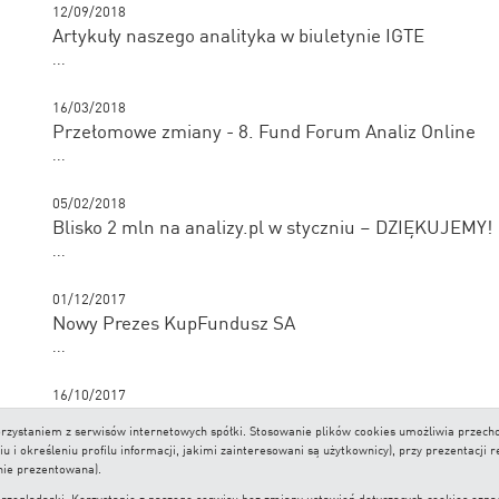
12/09/2018
Artykuły naszego analityka w biuletynie IGTE
...
16/03/2018
Przełomowe zmiany - 8. Fund Forum Analiz Online
...
05/02/2018
Blisko 2 mln na analizy.pl w styczniu – DZIĘKUJEMY!
...
01/12/2017
Nowy Prezes KupFundusz SA
...
16/10/2017
Analizy Direct SA zmienia nazwę na KupFundusz SA
 korzystaniem z serwisów internetowych spółki. Stosowanie plików cookies umożliwia prze
...
i określeniu profilu informacji, jakimi zainteresowani są użytkownicy), przy prezentacji 
nie prezentowana).
lądarki. Korzystanie z naszego serwisu bez zmiany ustawień dotyczących cookies oznacza