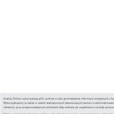
Analizy Online wykorzystują pliki cookies w celu gromadzenia informacji związanych z
Wykorzystujemy je także w celach statystycznych (stanowiących pomoc w administrowaniu 
reklamy), przy przeprowadzanych ankietach (aby ankieta po wypełnieniu nie była ponow
Można wyłączyć mechanizm cookies w dowolnym momencie, poprzez zmianę ustawień przeg