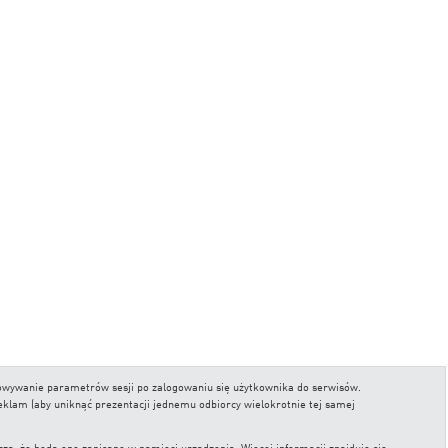
chowywanie parametrów sesji po zalogowaniu się użytkownika do serwisów.
reklam (aby uniknąć prezentacji jednemu odbiorcy wielokrotnie tej samej
, że będą one zapisane w pamięci urządzenia. Więcej informacji znajduje się