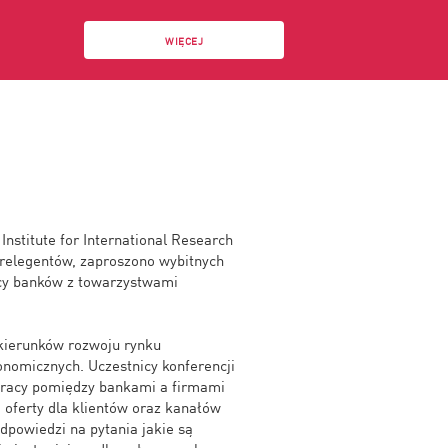
WIĘCEJ
nstitute for International Research
prelegentów, zaproszono wybitnych
cy banków z towarzystwami
ę kierunków rozwoju rynku
nomicznych. Uczestnicy konferencji
pracy pomiędzy bankami a firmami
j oferty dla klientów oraz kanałów
dpowiedzi na pytania jakie są