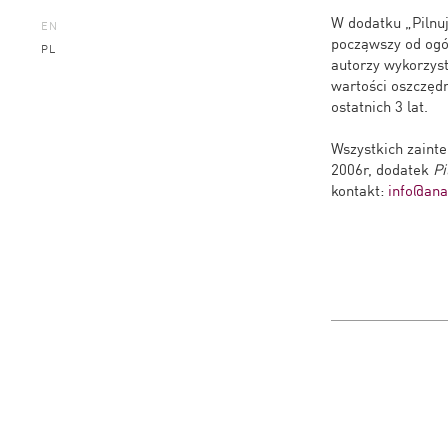
W dodatku „Pilnu
EN
począwszy od ogól
PL
autorzy wykorzyst
wartości oszczęd
ostatnich 3 lat.
Wszystkich zaint
2006r, dodatek
Pi
kontakt:
info@anal