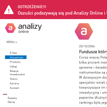
OSTRZEŻENIE!!!
Oszuści podszywają się pod Analizy Online 
MENU
25/10/2006
Fundusze któr
O Nas
Coraz więcej Pola
Aktualności
kilka procent inw
Produkty
Usługi
sprawne i świado
Relacje
instrumentów są 
Inwestorskie
W dzisiejszym do
Klienci
specjaliści wzię
Kariera
towarzyszące im r
Kontakt
inwestycyjną i um
papierów dłużnyc
Dopasuj
rankingu była jeg
Ofertę