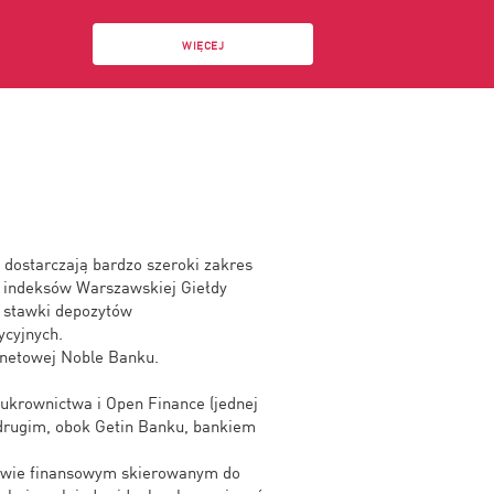
WIĘCEJ
 dostarczają bardzo szeroki zakres
z indeksów Warszawskiej Giełdy
i stawki depozytów
ycyjnych.
rnetowej Noble Banku.
ukrownictwa i Open Finance (jednej
 drugim, obok Getin Banku, bankiem
ztwie finansowym skierowanym do