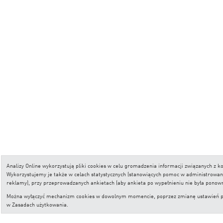
Analizy Online wykorzystują pliki cookies w celu gromadzenia informacji związanych z
Wykorzystujemy je także w celach statystycznych (stanowiących pomoc w administrowaniu 
reklamy), przy przeprowadzanych ankietach (aby ankieta po wypełnieniu nie była ponow
Można wyłączyć mechanizm cookies w dowolnym momencie, poprzez zmianę ustawień przeg
w
Zasadach użytkowania
.