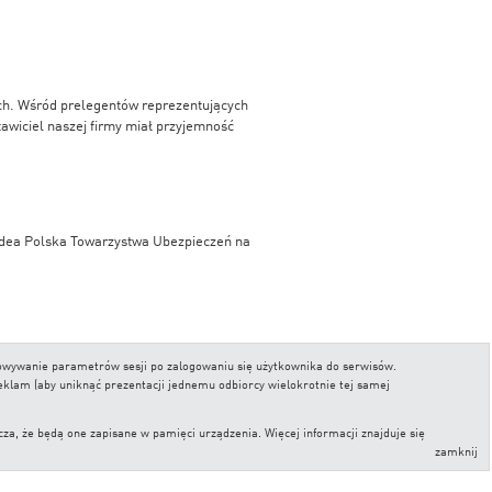
ych. Wśród prelegentów reprezentujących
awiciel naszej firmy miał przyjemność
ordea Polska Towarzystwa Ubezpieczeń na
ym, przygotowane przez Gazetę Wyborczą, w
chowywanie parametrów sesji po zalogowaniu się użytkownika do serwisów.
ch przygotowany przez Analizy Online.
reklam (aby uniknąć prezentacji jednemu odbiorcy wielokrotnie tej samej
, że będą one zapisane w pamięci urządzenia. Więcej informacji znajduje się
zamknij