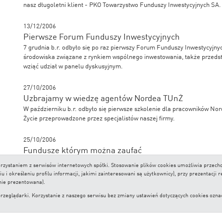
nasz długoletni klient - PKO Towarzystwo Funduszy Inwestycyjnych SA.
13/12/2006
Pierwsze Forum Funduszy Inwestycyjnych
7 grudnia b.r. odbyło się po raz pierwszy Forum Funduszy Inwestycyjn
środowiska związane z rynkiem wspólnego inwestowania, także przedst
wziąć udział w panelu dyskusyjnym.
27/10/2006
Uzbrajamy w wiedzę agentów Nordea TUnŻ
W październiku b.r. odbyło się pierwsze szkolenie dla pracowników N
Życie przeprowadzone przez specjalistów naszej firmy.
25/10/2006
Fundusze którym można zaufać
„Pilnuj portfela” – to opracowanie poświęcone funduszom inwestycyjn
 korzystaniem z serwisów internetowych spółki. Stosowanie plików cookies umożliwia prze
którym znajdziecie Państwo ranking najlepszych funduszy inwestycyjny
i określeniu profilu informacji, jakimi zainteresowani są użytkownicy), przy prezentacji 
nie prezentowana).
lądarki. Korzystanie z naszego serwisu bez zmiany ustawień dotyczących cookies oznacza