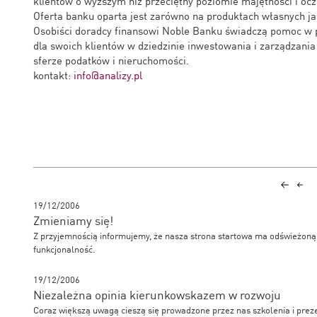
klientów o wyższym niż przeciętny poziomie majętności i oc
Oferta banku oparta jest zarówno na produktach własnych ja
Osobiści doradcy finansowi Noble Banku świadczą pomoc w p
dla swoich klientów w dziedzinie inwestowania i zarządzani
sferze podatków i nieruchomości.
kontakt
: info@analizy.pl
19/12/2006
Zmieniamy się!
Z przyjemnością informujemy, że nasza strona startowa ma odświeżoną 
funkcjonalność.
19/12/2006
Niezależna opinia kierunkowskazem w rozwoju
Coraz większą uwagą cieszą się prowadzone przez nas szkolenia i prezen