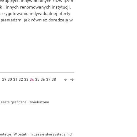
zekujących indywidualnych rozwiązań.
k i innych renomowanych instytucji.
rzygotowaniu indywidualnej oferty
a pieniędzmi jak również doradzają w
29
30
31
32
33
34
35
36
37
38
szatę graficzną i zwiększoną
tacje. W ostatnim czasie skorzystał z nich