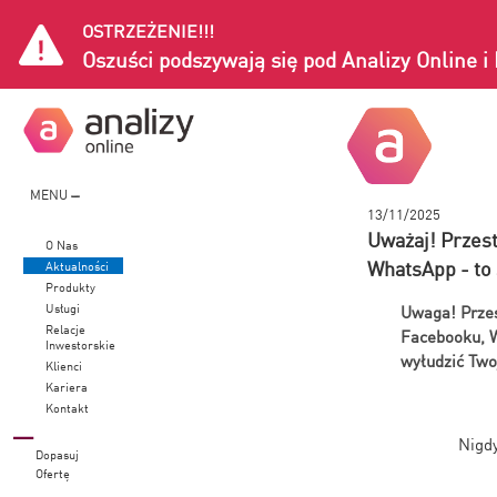
OSTRZEŻENIE!!!
Oszuści podszywają się pod Analizy Online 
MENU
13/11/2025
Uważaj! Przest
O Nas
WhatsApp - t
Aktualności
Produkty
Usługi
Uwaga! Przes
Relacje
Facebooku, W
Inwestorskie
wyłudzić Two
Klienci
Kariera
Kontakt
Nigdy
Dopasuj
Ofertę