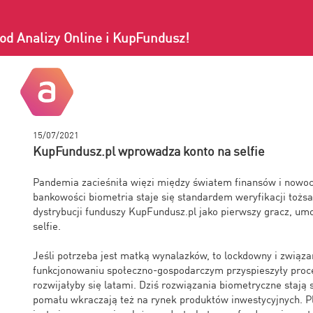
od Analizy Online i KupFundusz!
15/07/2021
KupFundusz.pl wprowadza konto na selfie
Pandemia zacieśniła więzi między światem finansów i nowocz
bankowości biometria staje się standardem weryfikacji tożsa
dystrybucji funduszy KupFundusz.pl jako pierwszy gracz, umo
selfie.
Jeśli potrzeba jest matką wynalazków, to lockdowny i związa
funkcjonowaniu społeczno-gospodarczym przyspieszyły proc
rozwijałyby się latami. Dziś rozwiązania biometryczne stają
pomału wkraczają też na rynek produktów inwestycyjnych. P