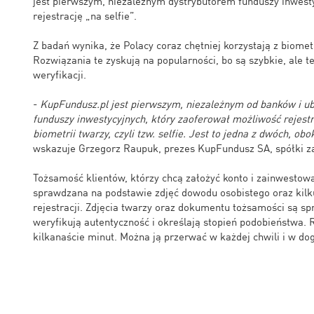
jest pierwszym, niezależnym dystrybutorem funduszy inwesty
rejestrację „na selfie”.
Z badań wynika, że Polacy coraz chętniej korzystają z biomet
Rozwiązania te zyskują na popularności, bo są szybkie, ale 
weryfikacji.
-
KupFundusz.pl jest pierwszym, niezależnym od banków i ub
funduszy inwestycyjnych, który zaoferował możliwość rejestr
biometrii twarzy, czyli tzw. selfie. Jest to jedna z dwóch, ob
wskazuje Grzegorz Raupuk, prezes KupFundusz SA, spółki zal
Tożsamość klientów, którzy chcą założyć konto i zainwestowa
sprawdzana na podstawie zdjęć dowodu osobistego oraz kilk
rejestracji. Zdjęcia twarzy oraz dokumentu tożsamości są s
weryfikują autentyczność i określają stopień podobieństwa.
kilkanaście minut. Można ją przerwać w każdej chwili i w 