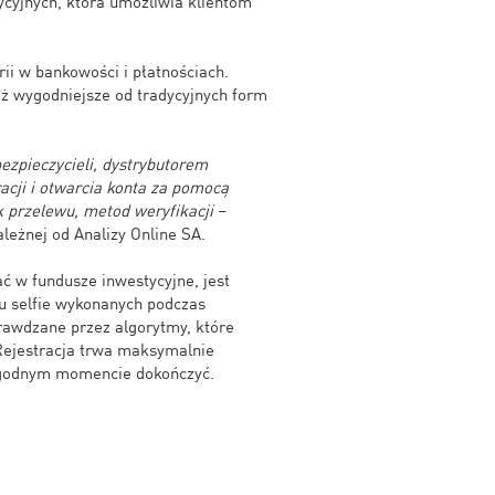
cyjnych, która umożliwia klientom
rii w bankowości i płatnościach.
też wygodniejsze od tradycyjnych form
ezpieczycieli, dystrybutorem
acji i otwarcia konta za pomocą
ok przelewu, metod weryfikacji
–
eżnej od Analizy Online SA.
ć w fundusze inwestycyjne, jest
u selfie wykonanych podczas
prawdzane przez algorytmy, które
 Rejestracja trwa maksymalnie
dogodnym momencie dokończyć.