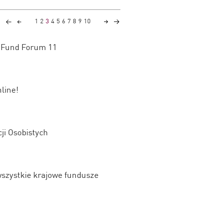
1
2
3
4
5
6
7
8
9
10
a Fund Forum 11
line!
ji Osobistych
wszystkie krajowe fundusze