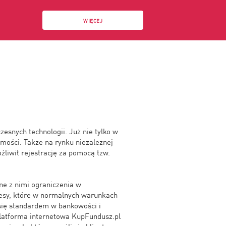
WIĘCEJ
esnych technologii. Już nie tylko w
mości. Także na rynku niezależnej
żliwił rejestrację za pomocą tzw.
ne z nimi ograniczenia w
esy, które w normalnych warunkach
 się standardem w bankowości i
latforma internetowa KupFundusz.pl