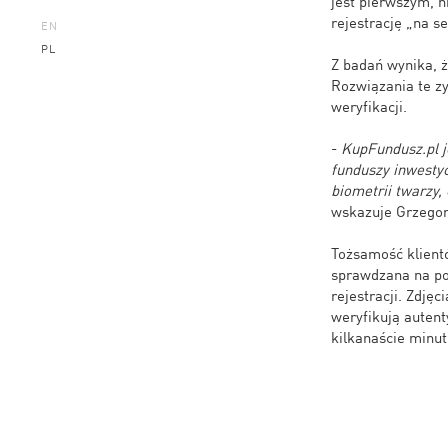
jest pierwszym, 
rejestrację „na se
EN
PL
Z badań wynika, ż
Rozwiązania te zy
weryfikacji.
-
KupFundusz.pl j
funduszy inwestyc
biometrii twarzy, 
wskazuje Grzegor
Tożsamość klientó
sprawdzana na po
rejestracji. Zdję
weryfikują autent
kilkanaście minu