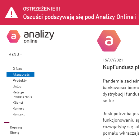
OSTRZEŻENIE!!!
Oszuści podszywają się pod Analizy Online 
MENU
15/07/2021
KupFundusz.pl
O Nas
Aktualności
Pandemia zacieśni
Produkty
Usługi
bankowości biomet
Relacje
dystrybucji fundu
Inwestorskie
selfie.
Klienci
Kariera
Jeśli potrzeba je
Kontakt
funkcjonowaniu s
rozwijałyby się l
Dopasuj
pomału wkraczają
Ofertę