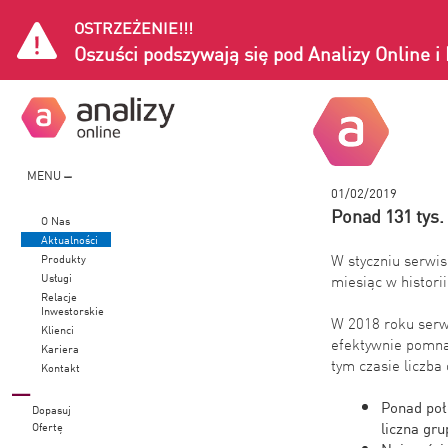
OSTRZEŻENIE!!!
Oszuści podszywają się pod Analizy Online 
MENU
01/02/2019
Ponad 131 tys.
O Nas
Aktualności
W styczniu serwis
Produkty
Usługi
miesiąc w histori
Relacje
Inwestorskie
W 2018 roku serwi
Klienci
efektywnie pomna
Kariera
tym czasie liczba
Kontakt
Ponad poł
Dopasuj
liczna gr
Ofertę