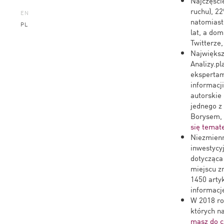
Najczęści
ruchu), 2
EN
natomiast
PL
lat, a do
Twitterze,
Największ
Analizy.pl
ekspertam
informacj
autorskie
jednego z
Borysem, 
się temat
Niezmienn
inwestycyj
dotycząca
miejscu z
1450 arty
informacj
W 2018 ro
których na
masz do c