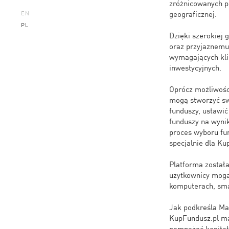
zróżnicowanych po
geograficznej.
EN
PL
Dzięki szerokiej
oraz przyjaznemu
wymagających kli
inwestycyjnych.
Oprócz możliwośc
mogą stworzyć swó
funduszy, ustawi
funduszy na wyni
proces wyboru fun
specjalnie dla Ku
Platforma został
użytkownicy mogą
komputerach, sma
Jak podkreśla Ma
KupFundusz.pl ma
pomnażać kapitał