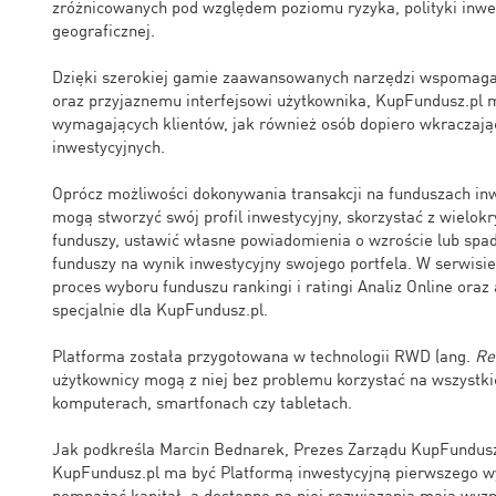
zróżnicowanych pod względem poziomu ryzyka, polityki inwes
geograficznej.
Dzięki szerokiej gamie zaawansowanych narzędzi wspomagaj
oraz przyjaznemu interfejsowi użytkownika, KupFundusz.pl
wymagających klientów, jak również osób dopiero wkraczają
inwestycyjnych.
Oprócz możliwości dokonywania transakcji na funduszach inw
mogą stworzyć swój profil inwestycyjny, skorzystać z wielok
funduszy, ustawić własne powiadomienia o wzroście lub spa
funduszy na wynik inwestycyjny swojego portfela. W serwisi
proces wyboru funduszu rankingi i ratingi Analiz Online oraz
specjalnie dla KupFundusz.pl.
Platforma została przygotowana w technologii RWD (ang.
Re
użytkownicy mogą z niej bez problemu korzystać na wszystki
komputerach, smartfonach czy tabletach.
Jak podkreśla Marcin Bednarek, Prezes Zarządu KupFundusz
KupFundusz.pl ma być Platformą inwestycyjną pierwszego w
pomnażać kapitał, a dostępne na niej rozwiązania mają wyz