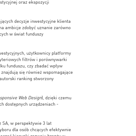
tycyjnej oraz ekspozycji
ących decyzje inwestycyjne klienta
 ma ambicje zdobyć uznanie zarówno
cych w świat funduszy
estycyjnych, użytkownicy platformy
ryteriowych filtrów i porównywarki
dku funduszu, czy zbadać wpływ
e znajdują się również wspomagające
 autorski ranking stworzony
sponsive Web Design
), dzięki czemu
ch dostępnych urządzeniach -
 SA, w perspektywie 3 lat
yboru dla osób chcących efektywnie
naczać kierunki rozwoju branży w