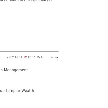
7
8
9
10
11
12
13
14
15
16
alth Management
kup Templar Wealth