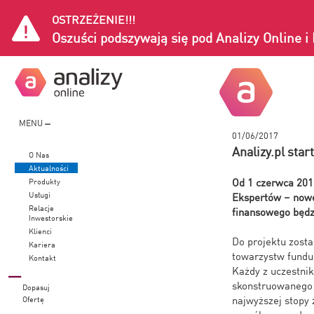
OSTRZEŻENIE!!!
Oszuści podszywają się pod Analizy Online 
MENU
01/06/2017
Analizy.pl sta
O Nas
Aktualności
Od 1 czerwca 2017
Produkty
Usługi
Ekspertów – nowe
Relacje
finansowego będzi
Inwestorskie
Klienci
Do projektu zosta
Kariera
towarzystw fundu
Kontakt
Każdy z uczestnik
skonstruowanego 
Dopasuj
najwyższej stopy
Ofertę