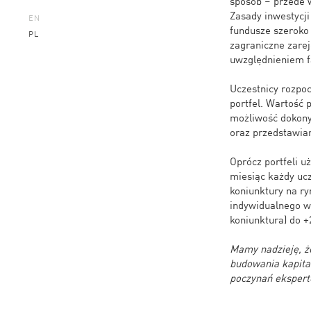
sposób – przede 
Zasady inwestycj
EN
fundusze szeroko 
PL
zagraniczne zare
uwzględnieniem fa
Uczestnicy rozpoc
portfel. Wartość 
możliwość dokony
oraz przedstawia
Oprócz portfeli u
miesiąc każdy ucz
koniunktury na ry
indywidualnego ws
koniunktura) do +
Mamy nadzieję, ż
budowania kapita
poczynań eksper