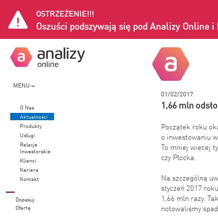
OSTRZEŻENIE!!!
Oszuści podszywają się pod Analizy Online 
MENU
01/02/2017
​1,66 mln odsł
O Nas
Aktualności
Początek roku oka
Produkty
Usługi
o inwestowaniu w 
Relacje
To mniej więcej t
Inwestorskie
czy Płocka.
Klienci
Kariera
Na szczególną uw
Kontakt
styczeń 2017 roku
1,66 mln razy. Ta
Dopasuj
notowaliśmy spade
Ofertę