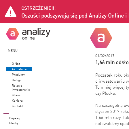
OSTRZEŻENIE!!!
Oszuści podszywają się pod Analizy Online 
MENU
01/02/2017
​1,66 mln odsł
O Nas
Aktualności
Początek roku oka
Produkty
Usługi
o inwestowaniu w 
Relacje
To mniej więcej t
Inwestorskie
czy Płocka.
Klienci
Kariera
Na szczególną uw
Kontakt
styczeń 2017 roku
1,66 mln razy. Ta
Dopasuj
notowaliśmy spade
Ofertę