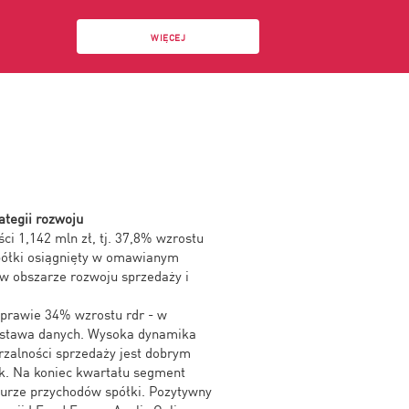
WIĘCEJ
ategii rozwoju
ci 1,142 mln zł, tj. 37,8% wzrostu
półki osiągnięty w omawianym
 w obszarze rozwoju sprzedaży i
 prawie 34% wzrostu rdr - w
dostawa danych. Wysoka dynamika
rzalności sprzedaży jest dobrym
ok. Na koniec kwartału segment
turze przychodów spółki. Pozytywny