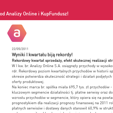
od Analizy Online i KupFundusz!
22/05/2011
Wyniki I kwartału biją rekordy!
Rekordowy kwartał sprzedaży, efekt skutecznej realizacji str
W I kw. br. Analizy Online S.A. osiągnęły przychody w wysokoś
rdr. Rekordowy poziom kwartalnych przychodów w historii s
okresie potwierdza skuteczność strategii i działań podjętych
oferty produktowej.
Na koniec marca br. spółka miała 695,7 tys. zł przychodów -
kluczowym segmencie działalności tj. płatne serwisy oraz 
wzrostu przychodów w segmencie, który opiera się na powta
prognostykiem dla realizacji prognozy finansowej na 2011 r
płatnych serwisów i dostawy danych stanowił 60,9% w struk