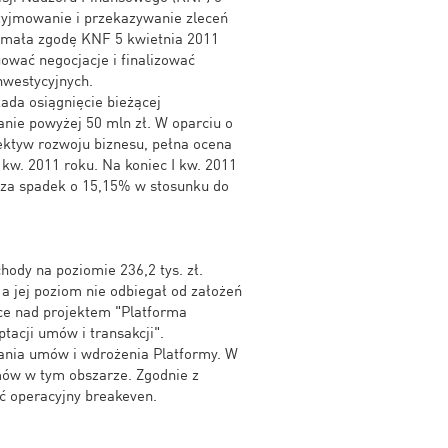
zyjmowanie i przekazywanie zleceń
zymała zgodę KNF 5 kwietnia 2011
uować negocjacje i finalizować
westycyjnych.
ada osiągnięcie bieżącej
nie powyżej 50 mln zł. W oparciu o
ektyw rozwoju biznesu, pełna ocena
 kw. 2011 roku. Na koniec I kw. 2011
acza spadek o 15,15% w stosunku do
hody na poziomie 236,2 tys. zł.
 a jej poziom nie odbiegał od założeń
ce nad projektem "Platforma
tacji umów i transakcji".
sania umów i wdrożenia Platformy. W
umów w tym obszarze. Zgodnie z
ć operacyjny breakeven.