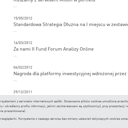
...
15/05/2012
Standardowa Strategia Dłużna na I miejscu w zestawi
...
16/03/2012
Za nami II Fund Forum Analizy Online
...
06/02/2012
Nagroda dla platformy inwestycyjnej wdrożonej przez
...
29/12/2011
Zmiana strategii wobec biznesu asset management
 korzystaniem z serwisów internetowych spółki. Stosowanie plików cookies umożliwia prze
...
i określeniu profilu informacji, jakimi zainteresowani są użytkownicy), przy prezentacji 
nie prezentowana).
lądarki. Korzystanie z naszego serwisu bez zmiany ustawień dotyczących cookies oznacza