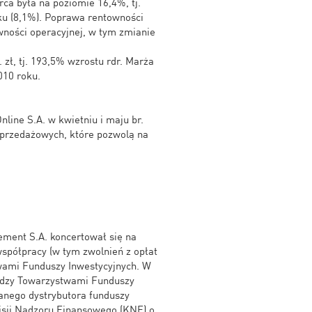
ca była na poziomie 16,4%, tj.
u (8,1%). Poprawa rentowności
wności operacyjnej, w tym zmianie
 zł, tj. 193,5% wzrostu rdr. Marża
010 roku.
line S.A. w kwietniu i maju br.
sprzedażowych, które pozwolą na
ement S.A. koncertował się na
półpracy (w tym zwolnień z opłat
twami Funduszy Inwestycyjnych. W
ędzy Towarzystwami Funduszy
wanego dystrybutora funduszy
isji Nadzoru Finansowego (KNF) o