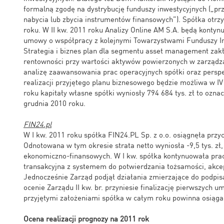
formalną zgodę na dystrybucję funduszy inwestycyjnych („pr
nabycia lub zbycia instrumentów finansowych”). Spółka otr
roku. W II kw. 2011 roku Analizy Online AM S.A. będą kontyn
umowy o współpracy z kolejnymi Towarzystwami Funduszy In
Strategia i biznes plan dla segmentu asset management zakł
rentowności przy wartości aktywów powierzonych w zarządza
analizę zaawansowania prac operacyjnych spółki oraz persp
realizacji przyjętego planu biznesowego będzie możliwa w IV
roku kapitały własne spółki wyniosły 794 684 tys. zł to ozn
grudnia 2010 roku.
FIN24.pl
W I kw. 2011 roku spółka FIN24.PL Sp. z o.o. osiągnęła przyc
Odnotowana w tym okresie strata netto wyniosła -9,5 tys. zł,
ekonomiczno-finansowych. W I kw. spółka kontynuowała pra
transakcyjna z systemem do potwierdzania tożsamości, akcep
Jednocześnie Zarząd podjął działania zmierzające do podpi
ocenie Zarządu II kw. br. przyniesie finalizację pierwszych 
przyjętymi założeniami spółka w całym roku powinna osiąga
Ocena realizacji prognozy na 2011 rok