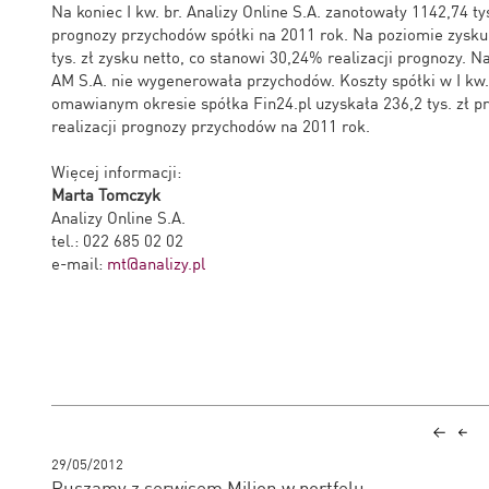
Na koniec I kw. br. Analizy Online S.A. zanotowały 1142,74 tys
prognozy przychodów spółki na 2011 rok. Na poziomie zysku
tys. zł zysku netto, co stanowi 30,24% realizacji prognozy. N
AM S.A. nie wygenerowała przychodów. Koszty spółki w I kw. b
omawianym okresie spółka Fin24.pl uzyskała 236,2 tys. zł p
realizacji prognozy przychodów na 2011 rok.
Więcej informacji:
Marta Tomczyk
Analizy Online S.A.
tel.: 022 685 02 02
e-mail:
mt@analizy.pl
29/05/2012
Ruszamy z serwisem Milion w portfelu