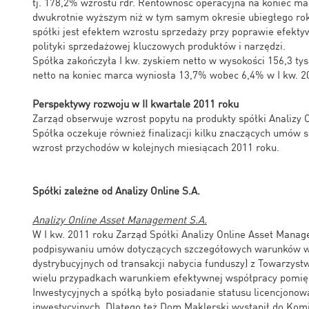
tj. 178,2% wzrostu rdr. Rentowność operacyjna na koniec mar
dwukrotnie wyższym niż w tym samym okresie ubiegłego rok
spółki jest efektem wzrostu sprzedaży przy poprawie efekty
polityki sprzedażowej kluczowych produktów i narzędzi.
Spółka zakończyła I kw. zyskiem netto w wysokości 156,3 tys.
netto na koniec marca wyniosła 13,7% wobec 6,4% w I kw. 2
Perspektywy rozwoju w II kwartale 2011 roku
Zarząd obserwuje wzrost popytu na produkty spółki Analizy On
Spółka oczekuje również finalizacji kilku znaczących umów 
wzrost przychodów w kolejnych miesiącach 2011 roku.
Spółki zależne od Analizy Online S.A.
Analizy Online Asset Management S.A.
W I kw. 2011 roku Zarząd Spółki Analizy Online Asset Manag
podpisywaniu umów dotyczących szczegółowych warunków ws
dystrybucyjnych od transakcji nabycia funduszy) z Towarzys
wielu przypadkach warunkiem efektywnej współpracy pomi
Inwestycyjnych a spółką było posiadanie statusu licencjono
inwestycyjnych. Dlatego też Dom Maklerski wystąpił do Kom