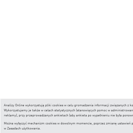
Analizy Online wykorzystują pliki cookies w celu gromadzenia informacji związanych z
Wykorzystujemy je także w celach statystycznych (stanowiących pomoc w administrowaniu 
reklamy), przy przeprowadzanych ankietach (aby ankieta po wypełnieniu nie była ponow
Można wyłączyć mechanizm cookies w dowolnym momencie, poprzez zmianę ustawień przeg
w
Zasadach użytkowania
.