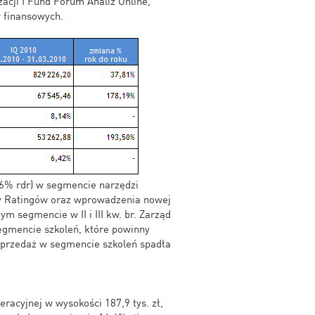
zacji I Fund Forum Analiz Online,
w finansowych.
,6% rdr) w segmencie narzędzi
zy Ratingów oraz wprowadzenia nowej
 segmencie w II i III kw. br. Zarząd
egmencie szkoleń, które powinny
przedaż w segmencie szkoleń spadła
eracyjnej w wysokości 187,9 tys. zł,