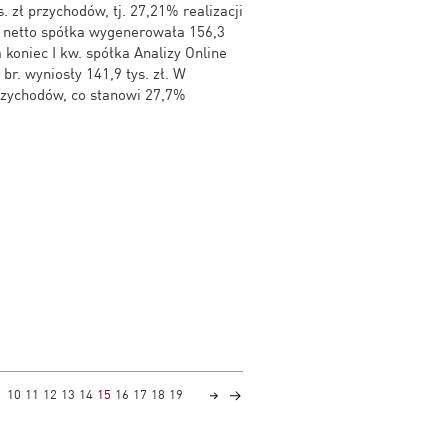
. zł przychodów, tj. 27,21% realizacji
 netto spółka wygenerowała 156,3
a koniec I kw. spółka Analizy Online
r. wyniosły 141,9 tys. zł. W
rzychodów, co stanowi 27,7%
10
11
12
13
14
15
16
17
18
19