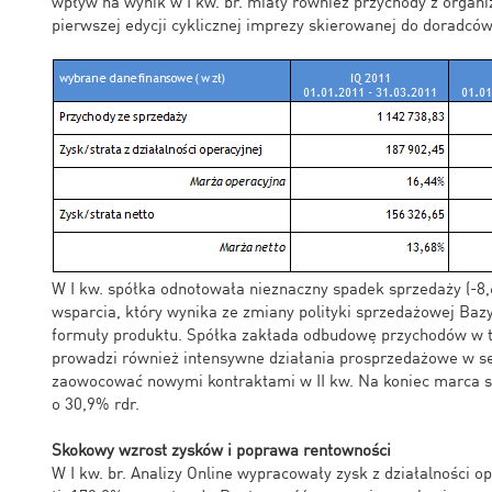
wpływ na wynik w I kw. br. miały również przychody z organi
pierwszej edycji cyklicznej imprezy skierowanej do doradcó
W I kw. spółka odnotowała nieznaczny spadek sprzedaży (-8
wsparcia, który wynika ze zmiany polityki sprzedażowej Ba
formuły produktu. Spółka zakłada odbudowę przychodów w tym
prowadzi również intensywne działania prosprzedażowe w s
zaowocować nowymi kontraktami w II kw. Na koniec marca s
o 30,9% rdr.
Skokowy wzrost zysków i poprawa rentowności
W I kw. br. Analizy Online wypracowały zysk z działalności op