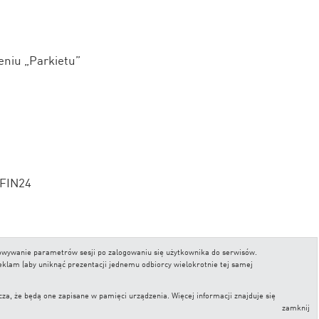
eniu „Parkietu”
 FIN24
chowywanie parametrów sesji po zalogowaniu się użytkownika do serwisów.
reklam (aby uniknąć prezentacji jednemu odbiorcy wielokrotnie tej samej
, że będą one zapisane w pamięci urządzenia. Więcej informacji znajduje się
zamknij