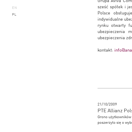
Grupa Aviva Com
sześć spółek i j
EN
Polsce obsługuj
PL
indywidualne ubez
rynku otwarty f
ubezpieczenia m
ubezpieczenia zd
kontakt:
info@anal
21/10/2009
PTE Allianz Pol
Grono użytkowników 
poszerzyło się o wyb