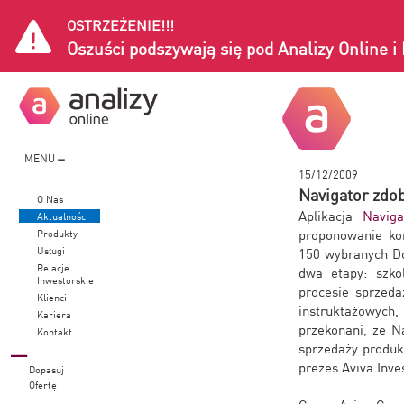
OSTRZEŻENIE!!!
Oszuści podszywają się pod Analizy Online 
MENU
15/12/2009
Navigator zdo
O Nas
Aplikacja
Navig
Aktualności
proponowanie kor
Produkty
Usługi
150 wybranych Do
Relacje
dwa etapy: szkol
Inwestorskie
procesie sprzed
Klienci
instruktażowych,
Kariera
przekonani, że N
Kontakt
sprzedaży produk
prezes Aviva Inve
Dopasuj
Ofertę