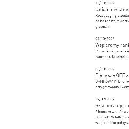
15/10/2009
Union Investmen
Rozstrzygnięta zosta
na najlepsze towarz
grupach.
08/10/2009
Wspieramy rank
Po raz kolejny redak
tworzeniu kolejnej e
05/10/2009
Pierwsze OFE z
BANKOWY PTE to kole
przygotowania i wdro
29/09/2009
Szkolimy agentó
Z końcem września z
Generali. W kilkunas
wzięło blisko pół tys