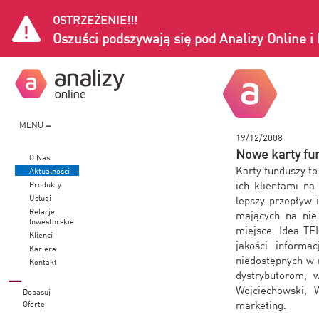
OSTRZEŻENIE!!!
Oszuści podszywają się pod Analizy Online 
MENU
19/12/2008
Nowe karty fun
O Nas
Karty funduszy t
Aktualności
ich klientami n
Produkty
Usługi
lepszy przepływ 
Relacje
mających na nie
Inwestorskie
miejsce. Idea TF
Klienci
jakości informa
Kariera
niedostępnych w 
Kontakt
dystrybutorom, 
Wojciechowski, 
Dopasuj
marketing.
Ofertę