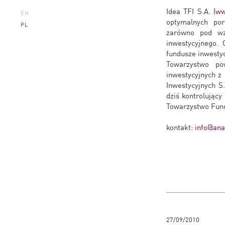
Idea TFI S.A. (
ww
EN
optymalnych por
PL
zarówno pod wz
inwestycyjnego.
fundusze inwesty
Towarzystwo po
inwestycyjnych z
Inwestycyjnych 
dziś kontrolując
Towarzystwo Fundu
kontakt:
info@anal
27/09/2010