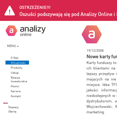
OSTRZEŻENIE!!!
Oszuści podszywają się pod Analizy Online 
MENU
19/12/2008
Nowe karty fun
O Nas
Karty funduszy t
Aktualności
ich klientami n
Produkty
Usługi
lepszy przepływ 
Relacje
mających na nie
Inwestorskie
miejsce. Idea TF
Klienci
jakości informa
Kariera
niedostępnych w 
Kontakt
dystrybutorom, 
Wojciechowski, 
Dopasuj
marketing.
Ofertę