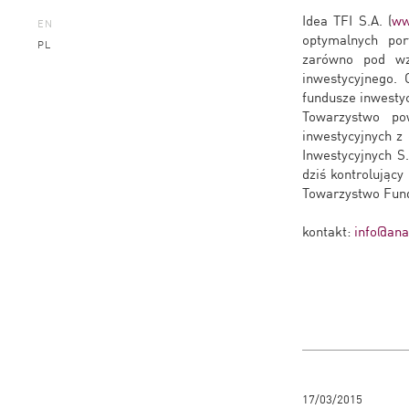
Idea TFI S.A. (
ww
EN
optymalnych por
PL
zarówno pod wz
inwestycyjnego.
fundusze inwesty
Towarzystwo po
inwestycyjnych z
Inwestycyjnych 
dziś kontrolując
Towarzystwo Fundu
kontakt:
info@anal
17/03/2015