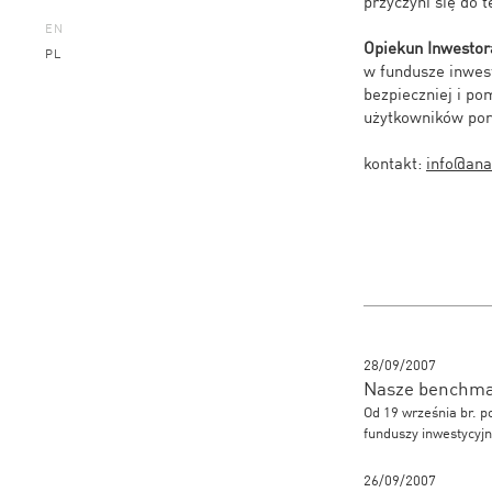
przyczyni się do t
EN
Opiekun Inwesto
PL
w fundusze inwes
bezpieczniej i po
użytkowników por
kontakt:
info@anal
28/09/2007
Nasze benchmar
Od 19 września br. 
funduszy inwestycyjn
26/09/2007