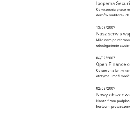
Ipopema Securi
Od września pracę ma
domów maklerskich 
13/09/2007
Nasz serwis ws
Miło nam poinformow
udostępnienie swoim
06/09/2007
Open Finance o
Od sierpnia br., w r
otrzymali możliwość
02/08/2007
Nowy obszar ws
Nasza firma podpisał
hurtowni prowadzone