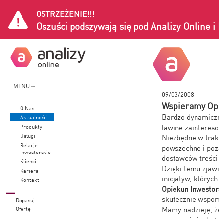
OSTRZEŻENIE!!!
Oszuści podszywają się pod Analizy Online 
MENU
09/03/2008
Wspieramy Op
O Nas
Bardzo dynamiczn
Aktualności
lawinę zainteres
Produkty
Usługi
Niezbędne w trakc
Relacje
powszechne i poż
Inwestorskie
dostawców treści 
Klienci
Dzięki temu zjaw
Kariera
inicjatyw, który
Kontakt
Opiekun Inwesto
skutecznie wspom
Dopasuj
Mamy nadzieję, ż
Ofertę