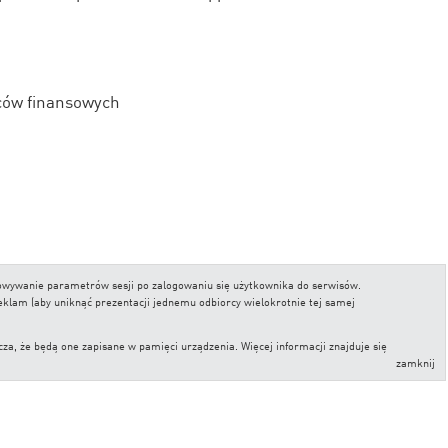
ców finansowych
chowywanie parametrów sesji po zalogowaniu się użytkownika do serwisów.
reklam (aby uniknąć prezentacji jednemu odbiorcy wielokrotnie tej samej
, że będą one zapisane w pamięci urządzenia. Więcej informacji znajduje się
zamknij