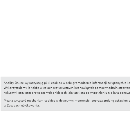
Analizy Online wykorzystują pliki cookies w celu gromadzenia informacji związanych z
Wykorzystujemy je także w celach statystycznych (stanowiących pomoc w administrowaniu 
reklamy), przy przeprowadzanych ankietach (aby ankieta po wypełnieniu nie była ponow
Można wyłączyć mechanizm cookies w dowolnym momencie, poprzez zmianę ustawień przeg
w
Zasadach użytkowania
.
Copyright © Analizy Online S.A.