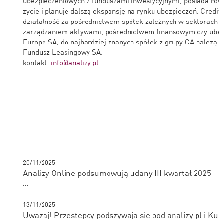
ubezpieczeniowych z funduszami inwestycyjnymi, posiada ró
życie i planuje dalszą ekspansję na rynku ubezpieczeń. Cred
działalność za pośrednictwem spółek zależnych w sektorach
zarządzaniem aktywami, pośrednictwem finansowym czy ube
Europe SA, do najbardziej znanych spółek z grupy CA należą
Fundusz Leasingowy SA.
kontakt:
info@analizy.pl
20/11/2025
Analizy Online podsumowują udany III kwartał 2025
...
13/11/2025
Uważaj! Przestępcy podszywają się pod analizy.pl i K