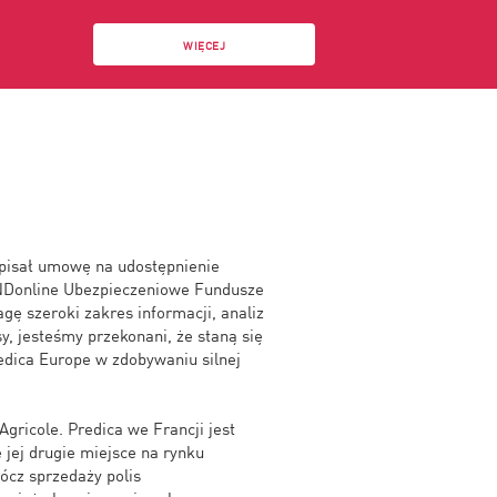
WIĘCEJ
dpisał umowę na udostępnienie
NDonline Ubezpieczeniowe Fundusze
ę szeroki zakres informacji, analiz
sy, jesteśmy przekonani, że staną się
dica Europe w zdobywaniu silnej
Agricole. Predica we Francji jest
 jej drugie miejsce na rynku
ócz sprzedaży polis