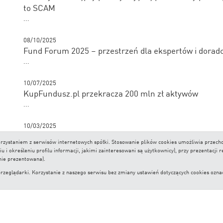
to SCAM
...
08/10/2025
Fund Forum 2025 – przestrzeń dla ekspertów i dorad
...
10/07/2025
KupFundusz.pl przekracza 200 mln zł aktywów
...
10/03/2025
Nagroda dla Analizy.pl od Izby Domów Maklerskich
 korzystaniem z serwisów internetowych spółki. Stosowanie plików cookies umożliwia prze
...
i określeniu profilu informacji, jakimi zainteresowani są użytkownicy), przy prezentacji 
nie prezentowana).
lądarki. Korzystanie z naszego serwisu bez zmiany ustawień dotyczących cookies oznacza