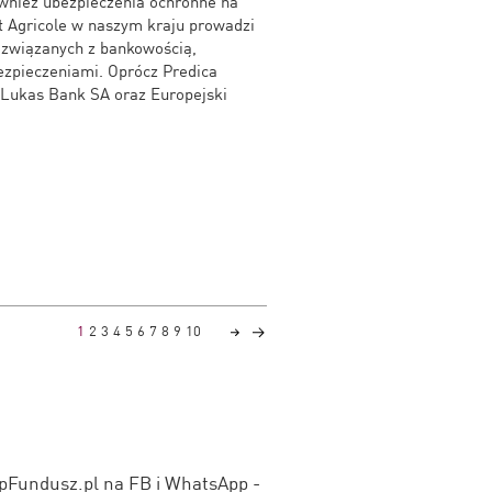
wnież ubezpieczenia ochronne na
it Agricole w naszym kraju prowadzi
 związanych z bankowością,
zpieczeniami. Oprócz Predica
 Lukas Bank SA oraz Europejski
1
2
3
4
5
6
7
8
9
10
upFundusz.pl na FB i WhatsApp -